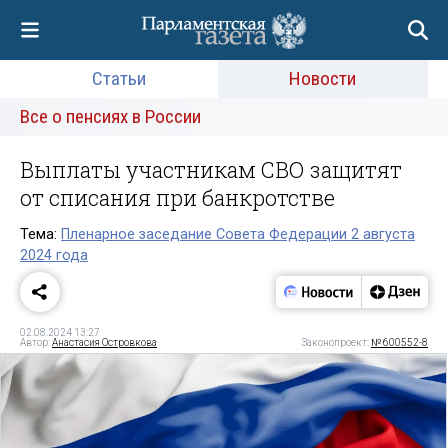
Статьи
Новости
Все о пенсиях в России
Выплаты участникам СВО защитят
от списания при банкротстве
Тема:
Пленарное заседание Совета Федерации 2 августа
2024 года
02.08.2024 13:27
Автор:
Анастасия Островкова
Законопроект:
№ 600552-8