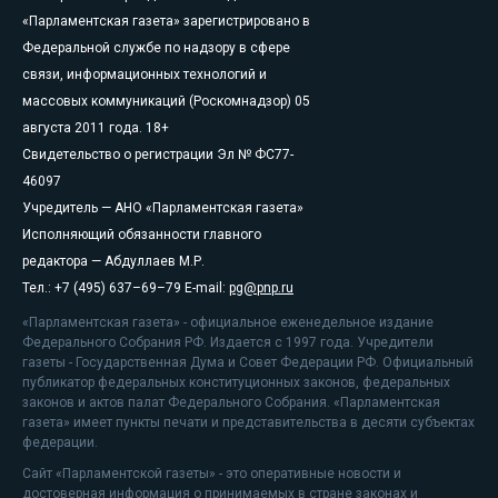
«Парламентская газета» зарегистрировано в
Федеральной службе по надзору в сфере
связи, информационных технологий и
массовых коммуникаций (Роскомнадзор) 05
августа 2011 года. 18+
Свидетельство о регистрации Эл № ФС77-
46097
Учредитель — АНО «Парламентская газета»
Исполняющий обязанности главного
редактора — Абдуллаев М.Р.
Тел.: +7 (495) 637–69–79 E-mail:
pg@pnp.ru
«Парламентская газета» - официальное еженедельное издание
Федерального Собрания РФ. Издается с 1997 года. Учредители
газеты - Государственная Дума и Совет Федерации РФ. Официальный
публикатор федеральных конституционных законов, федеральных
законов и актов палат Федерального Собрания. «Парламентская
газета» имеет пункты печати и представительства в десяти субъектах
федерации.
Сайт «Парламентской газеты» - это оперативные новости и
достоверная информация о принимаемых в стране законах и