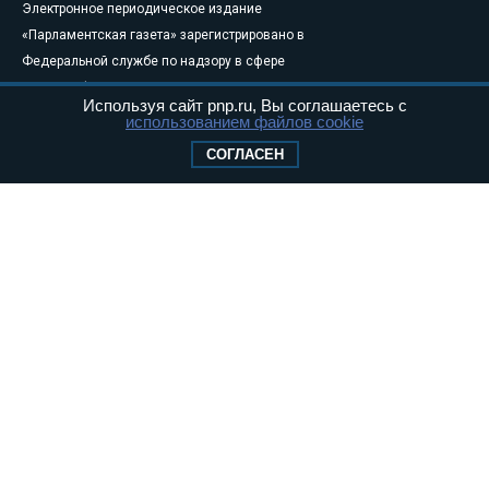
Электронное периодическое издание
«Парламентская газета» зарегистрировано в
Федеральной службе по надзору в сфере
связи, информационных технологий и
Используя сайт pnp.ru, Вы соглашаетесь с
массовых коммуникаций (Роскомнадзор) 05
использованием файлов cookie
августа 2011 года. 18+
СОГЛАСЕН
Свидетельство о регистрации Эл № ФС77-
46097
Учредитель — АНО «Парламентская газета»
Исполняющий обязанности главного
редактора — Абдуллаев М.Р.
Тел.: +7 (495) 637–69–79 E-mail:
pg@pnp.ru
«Парламентская газета» - официальное еженедельное издание
Федерального Собрания РФ. Издается с 1997 года. Учредители
газеты - Государственная Дума и Совет Федерации РФ. Официальный
публикатор федеральных конституционных законов, федеральных
законов и актов палат Федерального Собрания. «Парламентская
газета» имеет пункты печати и представительства в десяти субъектах
федерации.
Сайт «Парламентской газеты» - это оперативные новости и