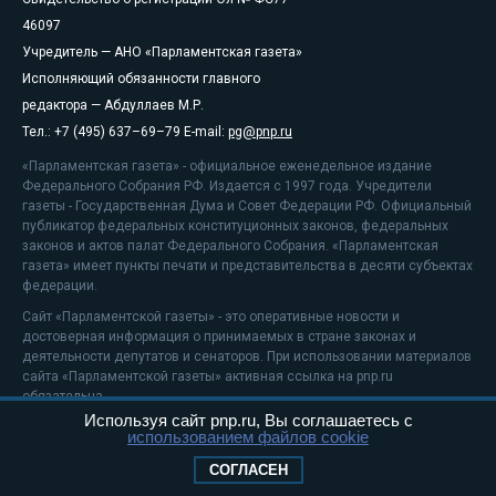
46097
Учредитель — АНО «Парламентская газета»
Исполняющий обязанности главного
редактора — Абдуллаев М.Р.
Тел.: +7 (495) 637–69–79 E-mail:
pg@pnp.ru
«Парламентская газета» - официальное еженедельное издание
Федерального Собрания РФ. Издается с 1997 года. Учредители
газеты - Государственная Дума и Совет Федерации РФ. Официальный
публикатор федеральных конституционных законов, федеральных
законов и актов палат Федерального Собрания. «Парламентская
газета» имеет пункты печати и представительства в десяти субъектах
федерации.
Сайт «Парламентской газеты» - это оперативные новости и
достоверная информация о принимаемых в стране законах и
деятельности депутатов и сенаторов. При использовании материалов
сайта «Парламентской газеты» активная ссылка на pnp.ru
обязательна.
Используя сайт pnp.ru, Вы соглашаетесь с
На информационном ресурсе применяются
рекомендательные
использованием файлов cookie
технологии
Положение о защите персональных данных
СОГЛАСЕН