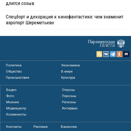
длится созыв
Спецборт и декорация к кинофантастике: чем знаменит
аэропорт Шереметьево
Политика
Экономика
Общество
В мире
Происшествия
Культура
Видео
Опросы
Фото
Персоны
Мнения
Регионы
Медиацентр
Интервью
Колумнисты
Контакты
Реклама
Вакансии