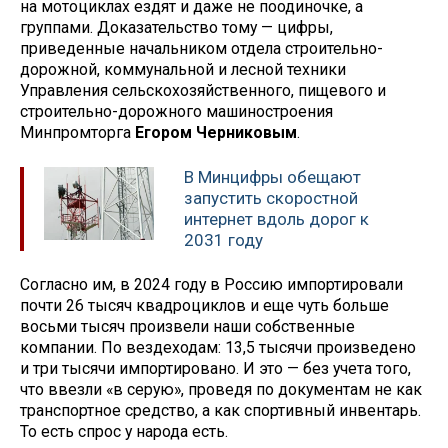
на мотоциклах ездят и даже не поодиночке, а
группами. Доказательство тому — цифры,
приведенные начальником отдела строительно-
дорожной, коммунальной и лесной техники
Управления сельскохозяйственного, пищевого и
строительно-дорожного машиностроения
Минпромторга
Егором Черниковым
.
В Минцифры обещают
запустить скоростной
интернет вдоль дорог к
2031 году
Согласно им, в 2024 году в Россию импортировали
почти 26 тысяч квадроциклов и еще чуть больше
восьми тысяч произвели наши собственные
компании. По вездеходам: 13,5 тысячи произведено
и три тысячи импортировано. И это — без учета того,
что ввезли «в серую», проведя по документам не как
транспортное средство, а как спортивный инвентарь.
То есть спрос у народа есть.