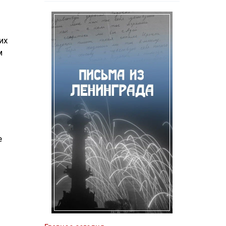
их
м
е