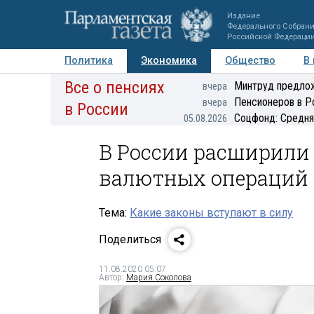
Издание
Федерального Собран
Российской Федераци
Политика
Экономика
Общество
В
Все о пенсиях
Фото
Авторы
Персоны
Мнения
Регионы
Минтруд предлож
вчера
Пенсионеров в Р
вчера
в России
Соцфонд: Средня
05.08.2026
В России расширили
валютных операций
Тема:
Какие законы вступают в силу
Поделиться
11.08.2020 05:07
Автор:
Мария Соколова