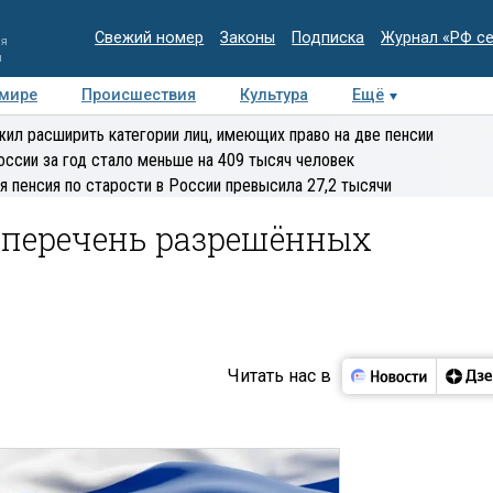
Свежий номер
Законы
Подписка
Журнал «РФ с
ия
и
 мире
Происшествия
Культура
Ещё
Медиацентр
Интервью
Колумнисты
Делова
ил расширить категории лиц, имеющих право на две пенсии
эксперт
оссии за год стало меньше на 409 тысяч человек
я пенсия по старости в России превысила 27,2 тысячи
 перечень разрешённых
Читать нас в