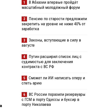
В Абхазии впервые пройдёт
1
масштабный молодёжный форум
Пенсию по старости предложили
2
закрепить на уровне не ниже 40% от
заработка
Законы, вступающие в силу в
3
августе
Путин расширил список лиц с
4
судимостью для заключения
контракта с ВС РФ
Сможет ли ИИ написать оперу и
5
спеть арию
ВС России поразили резервуары
6
с ГСМ в порту Одессы и буксир в
порту Николаева
а