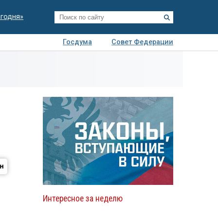
егодня»
Госдума
Совет Федерации
я
Авто
Недвижимость
Технологии
иза
Интересное за неделю