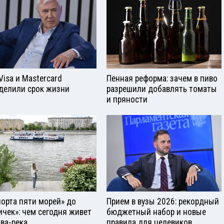
Visа и Mastercard
Пенная реформа: зачем в пиво
делили срок жизни
разрешили добавлять томаты
и пряности
порта пяти морей» до
Прием в вузы 2026: рекордный
ичек»: чем сегодня живет
бюджетный набор и новые
ва-река
правила для целевиков