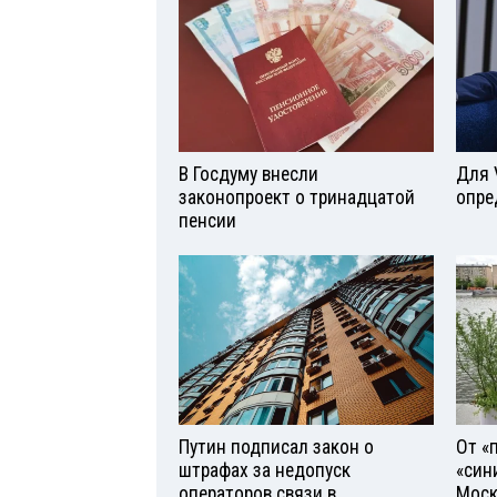
В Госдуму внесли
Для 
законопроект о тринадцатой
опре
пенсии
Путин подписал закон о
От «
штрафах за недопуск
«син
операторов связи в
Моск