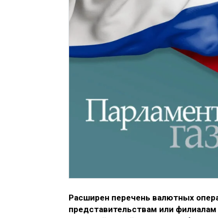
Расширен перечень валютных опер
представительствам или филиалам 