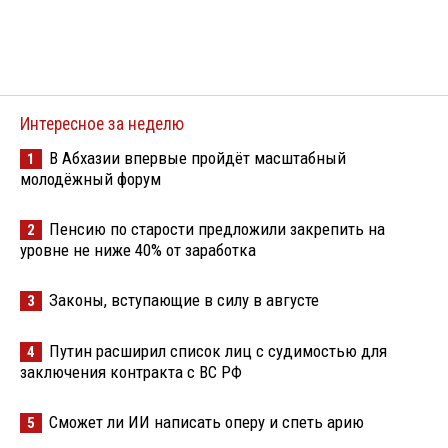
Интересное за неделю
В Абхазии впервые пройдёт масштабный
1
молодёжный форум
Пенсию по старости предложили закрепить на
2
уровне не ниже 40% от заработка
Законы, вступающие в силу в августе
3
Путин расширил список лиц с судимостью для
4
заключения контракта с ВС РФ
Сможет ли ИИ написать оперу и спеть арию
5