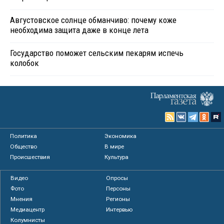
Августовское солнце обманчиво: почему коже
необходима защита даже в конце лета
Государство поможет сельским пекарям испечь
колобок
Политика
Экономика
Общество
В мире
Происшествия
Культура
Видео
Опросы
Фото
Персоны
Мнения
Регионы
Медиацентр
Интервью
Колумнисты