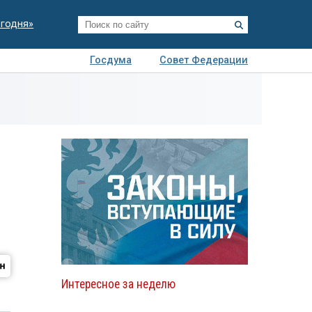
егодня»
Госдума
Совет Федерации
я
Авто
Недвижимость
Технологии
иза
Интересное за неделю