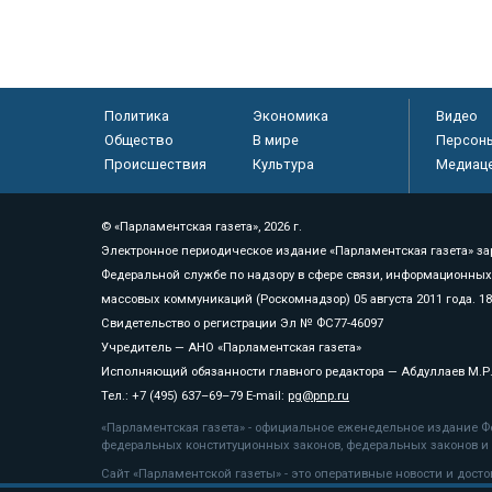
Политика
Экономика
Видео
Общество
В мире
Персон
Происшествия
Культура
Медиац
© «Парламентская газета», 2026 г.
Электронное периодическое издание «Парламентская газета» за
Федеральной службе по надзору в сфере связи, информационных
массовых коммуникаций (Роскомнадзор) 05 августа 2011 года. 1
Свидетельство о регистрации Эл № ФС77-46097
Учредитель — АНО «Парламентская газета»
Исполняющий обязанности главного редактора — Абдуллаев М.Р
Тел.: +7 (495) 637–69–79 E-mail:
pg@pnp.ru
«Парламентская газета» - официальное еженедельное издание Фе
федеральных конституционных законов, федеральных законов и а
Сайт «Парламентской газеты» - это оперативные новости и дост
«Парламентской газеты» активная ссылка на pnp.ru обязательна.