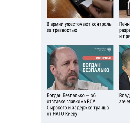
В армии ужесточают контроль
Пенн
за трезвостью
разр
и пр
Богдан Безпалько — об
Влад
отставке главкома ВСУ
заче
Сырского и задержке транша
от НАТО Киеву