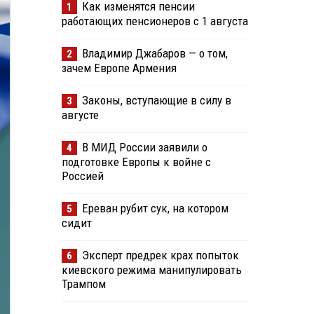
Как изменятся пенсии
1
работающих пенсионеров с 1 августа
Владимир Джабаров — о том,
2
зачем Европе Армения
Законы, вступающие в силу в
3
августе
В МИД России заявили о
4
подготовке Европы к войне с
Россией
Ереван рубит сук, на котором
5
сидит
Эксперт предрек крах попыток
6
киевского режима манипулировать
Трампом