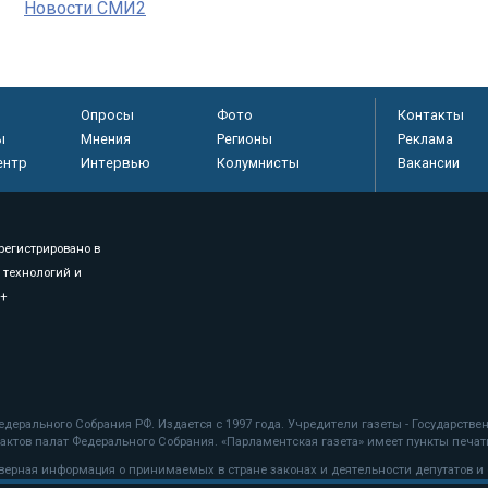
Новости СМИ2
Опросы
Фото
Контакты
ы
Мнения
Регионы
Реклама
ентр
Интервью
Колумнисты
Вакансии
регистрировано в
 технологий и
8+
.
дерального Собрания РФ. Издается с 1997 года. Учредители газеты - Государств
ктов палат Федерального Собрания. «Парламентская газета» имеет пункты печати
оверная информация о принимаемых в стране законах и деятельности депутатов и