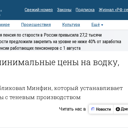
Свежий номер
Законы
Подписка
Журнал «РФ с
ия
и
 мире
Происшествия
Культура
Ещё
Медиацентр
Интервью
Колумнисты
Делова
я пенсия по старости в России превысила 27,2 тысячи
эксперт
ости предложили закрепить на уровне не ниже 40% от заработка
енсии работающих пенсионеров с 1 августа
минимальные цены на водку,
бликовал Минфин, который устанавливает
ы с теневым производством
Читать нас в