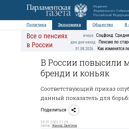
Издание
Федерального Собран
Российской Федераци
Политика
Экономика
Общество
В
Все о пенсиях
Фото
Авторы
Персоны
Мнения
Регионы
Соцфонд: Средня
вчера
Пенсию по стар
два дня назад
в России
Как изменятся п
01.08.2026
В России повысили 
бренди и коньяк
Соответствующий приказ опу
данный показатель для борьб
Поделиться
26.01.2022 21:03
Автор:
Жанна Звягина