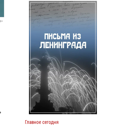
а»
ь
Главное сегодня