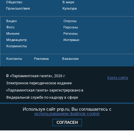
Общество
В мире
Происшествия
Культура
Видео
Опросы
Фото
Персоны
Мнения
Регионы
Медиацентр
Интервью
Колумнисты
Контакты
Реклама
Вакансии
© «Парламентская газета», 2026 г.
Карта сайта
Электронное периодическое издание
«Парламентская газета» зарегистрировано в
Федеральной службе по надзору в сфере
связи, информационных технологий и
Используя сайт pnp.ru, Вы соглашаетесь с
массовых коммуникаций (Роскомнадзор) 05
использованием файлов cookie
августа 2011 года. 18+
СОГЛАСЕН
Свидетельство о регистрации Эл № ФС77-
46097