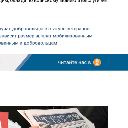
м, оклада по воинскому званию и выслуги лет.
олучат добровольцы в статусе ветеранов
о зависит размер выплат мобилизованным
ованным и добровольцам