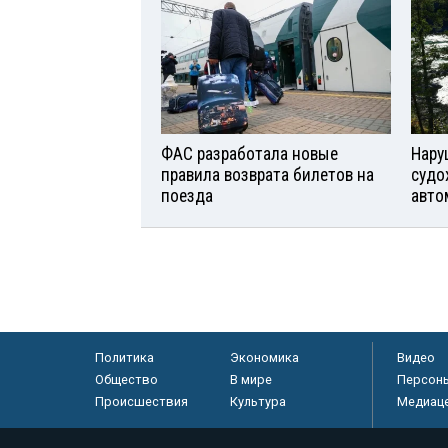
ФАС разработала новые
Нару
правила возврата билетов на
судо
поезда
авто
Политика
Экономика
Видео
Общество
В мире
Персон
Происшествия
Культура
Медиац