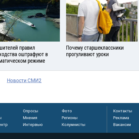
шителей правил
Почему старшеклассники
ходства оштрафуют в
прогуливают уроки
матическом режиме
Новости СМИ2
Опросы
Фото
Контакты
ы
Мнения
Регионы
Реклама
ентр
Интервью
Колумнисты
Вакансии