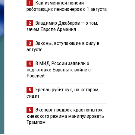
Как изменятся пенсии
1
работающих пенсионеров с 1 августа
Владимир Джабаров — о том,
2
зачем Европе Армения
Законы, вступающие в силу в
3
августе
В МИД России заявили о
4
подготовке Европы к войне с
Россией
Ереван рубит сук, на котором
5
сидит
Эксперт предрек крах попыток
6
киевского режима манипулировать
Трампом