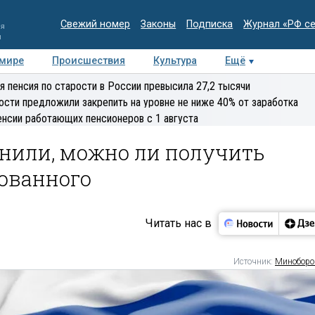
Свежий номер
Законы
Подписка
Журнал «РФ с
ия
и
 мире
Происшествия
Культура
Ещё
Медиацентр
Интервью
Колумнисты
Делова
я пенсия по старости в России превысила 27,2 тысячи
эксперт
ости предложили закрепить на уровне не ниже 40% от заработка
енсии работающих пенсионеров с 1 августа
нили, можно ли получить
ованного
Читать нас в
Источник:
Минобор