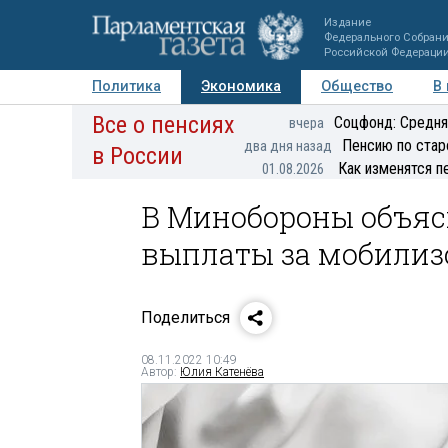
Издание
Федерального Собран
Российской Федераци
Политика
Экономика
Общество
В
Все о пенсиях
Фото
Авторы
Персоны
Мнения
Регионы
Соцфонд: Средня
вчера
Пенсию по стар
два дня назад
в России
Как изменятся п
01.08.2026
В Минобороны объяс
выплаты за мобилиз
Поделиться
08.11.2022 10:49
Автор:
Юлия Катенёва