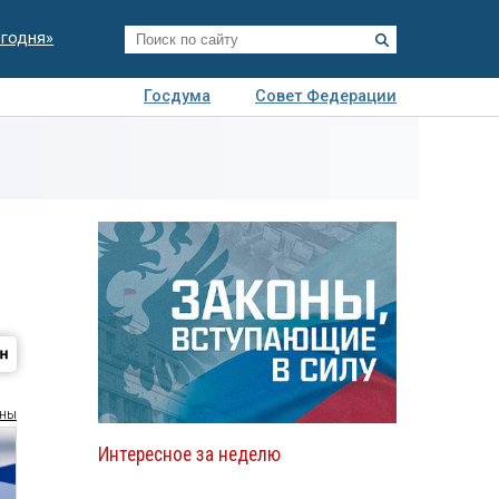
егодня»
Госдума
Совет Федерации
я
Авто
Недвижимость
Технологии
иза
оны
Интересное за неделю