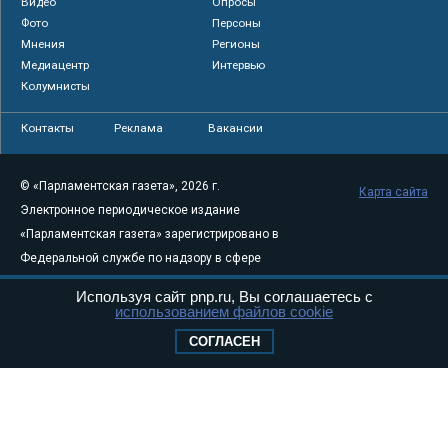
Видео
Опросы
Фото
Персоны
Мнения
Регионы
Медиацентр
Интервью
Колумнисты
Контакты
Реклама
Вакансии
© «Парламентская газета», 2026 г.
Карта сайта
Электронное периодическое издание
«Парламентская газета» зарегистрировано в
Федеральной службе по надзору в сфере
связи, информационных технологий и
Используя сайт pnp.ru, Вы соглашаетесь с
массовых коммуникаций (Роскомнадзор) 05
использованием файлов cookie
августа 2011 года. 18+
СОГЛАСЕН
Свидетельство о регистрации Эл № ФС77-
46097
Учредитель — АНО «Парламентская газета»
Исполняющий обязанности главного