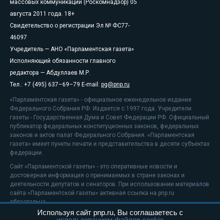
массовых коммуникаций (Роскомнадзор) 05
августа 2011 года. 18+
Свидетельство о регистрации Эл № ФС77-
46097
Учредитель — АНО «Парламентская газета»
Исполняющий обязанности главного
редактора — Абдуллаев М.Р.
Тел.: +7 (495) 637–69–79 E-mail:
pg@pnp.ru
«Парламентская газета» - официальное еженедельное издание
Федерального Собрания РФ. Издается с 1997 года. Учредители
газеты - Государственная Дума и Совет Федерации РФ. Официальный
публикатор федеральных конституционных законов, федеральных
законов и актов палат Федерального Собрания. «Парламентская
газета» имеет пункты печати и представительства в десяти субъектах
федерации.
Сайт «Парламентской газеты» - это оперативные новости и
достоверная информация о принимаемых в стране законах и
деятельности депутатов и сенаторов. При использовании материалов
сайта «Парламентской газеты» активная ссылка на pnp.ru
обязательна.
Используя сайт pnp.ru, Вы соглашаетесь с
На информационном ресурсе применяются
рекомендательные
использованием файлов cookie