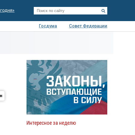
егодня»
Госдума
Совет Федерации
я
Авто
Недвижимость
Технологии
иза
Интересное за неделю