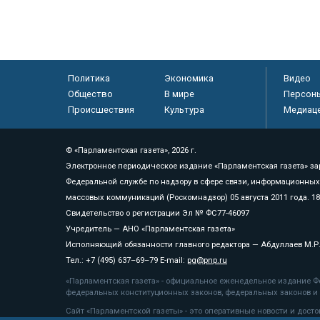
Политика
Экономика
Видео
Общество
В мире
Персон
Происшествия
Культура
Медиац
© «Парламентская газета», 2026 г.
Электронное периодическое издание «Парламентская газета» за
Федеральной службе по надзору в сфере связи, информационных
массовых коммуникаций (Роскомнадзор) 05 августа 2011 года. 1
Свидетельство о регистрации Эл № ФС77-46097
Учредитель — АНО «Парламентская газета»
Исполняющий обязанности главного редактора — Абдуллаев М.Р
Тел.: +7 (495) 637–69–79 E-mail:
pg@pnp.ru
«Парламентская газета» - официальное еженедельное издание Фе
федеральных конституционных законов, федеральных законов и а
Сайт «Парламентской газеты» - это оперативные новости и дост