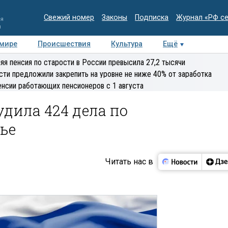
Свежий номер
Законы
Подписка
Журнал «РФ с
ия
и
 мире
Происшествия
Культура
Ещё
Медиацентр
Интервью
Колумнисты
Делова
яя пенсия по старости в России превысила 27,2 тысячи
эксперт
сти предложили закрепить на уровне не ниже 40% от заработка
енсии работающих пенсионеров с 1 августа
удила 424 дела по
ье
Читать нас в