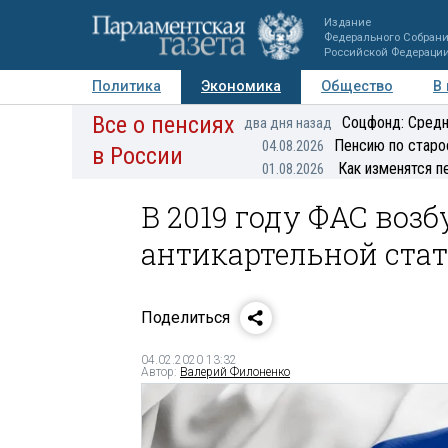
Издание
Федерального Собран
Российской Федераци
Политика
Экономика
Общество
В
Все о пенсиях
Фото
Авторы
Персоны
Мнения
Регионы
Соцфонд: Средн
два дня назад
Пенсию по старо
04.08.2026
в России
Как изменятся п
01.08.2026
В 2019 году ФАС возб
антикартельной стат
Поделиться
04.02.2020 13:32
Автор:
Валерий Филоненко