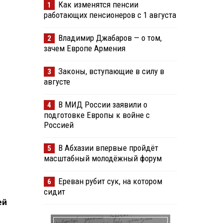
Как изменятся пенсии
1
работающих пенсионеров с 1 августа
Владимир Джабаров — о том,
2
зачем Европе Армения
Законы, вступающие в силу в
3
августе
В МИД России заявили о
4
подготовке Европы к войне с
Россией
В Абхазии впервые пройдёт
5
масштабный молодёжный форум
Ереван рубит сук, на котором
6
сидит
ей