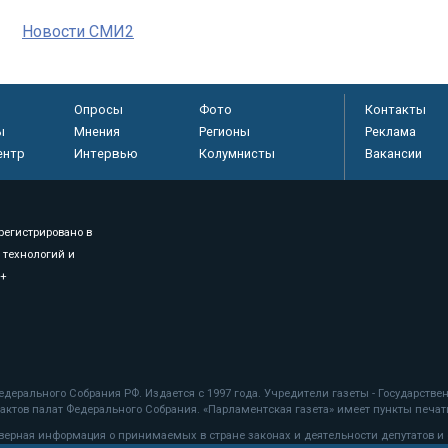
Новости СМИ2
Опросы
Фото
Контакты
ы
Мнения
Регионы
Реклама
ентр
Интервью
Колумнисты
Вакансии
регистрировано в
 технологий и
8+
.
дерального Собрания РФ. Издается с 1997 года. Учредители газеты - Государств
ктов палат Федерального Собрания. «Парламентская газета» имеет пункты печати
оверная информация о принимаемых в стране законах и деятельности депутатов и