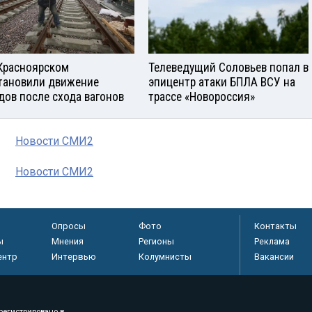
Красноярском
Телеведущий Соловьев попал в
тановили движение
эпицентр атаки БПЛА ВСУ на
дов после схода вагонов
трассе «Новороссия»
Новости СМИ2
Новости СМИ2
Опросы
Фото
Контакты
ы
Мнения
Регионы
Реклама
ентр
Интервью
Колумнисты
Вакансии
регистрировано в