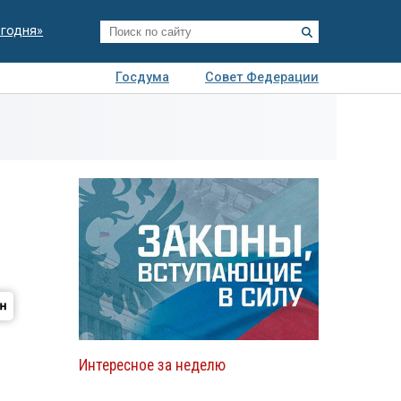
егодня»
Госдума
Совет Федерации
я
Авто
Недвижимость
Технологии
иза
Интересное за неделю