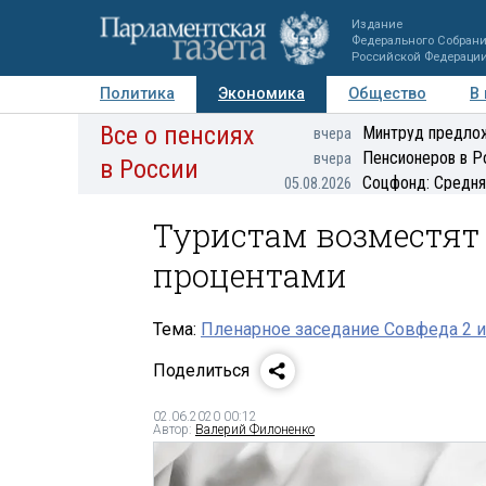
Издание
Федерального Собран
Российской Федераци
Политика
Экономика
Общество
В
Все о пенсиях
Фото
Авторы
Персоны
Мнения
Регионы
Минтруд предлож
вчера
Пенсионеров в Р
вчера
в России
Соцфонд: Средня
05.08.2026
Туристам возместят 
процентами
Тема:
Пленарное заседание Совфеда 2 и
Поделиться
02.06.2020 00:12
Автор:
Валерий Филоненко