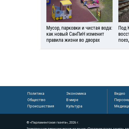
Мусор, парковки и чистая вода:
Под 
как новый СанПиН изменит
восс
правила жизни во дворах
поез
Политика
Экономика
Видео
Общество
В мире
Персон
Происшествия
Культура
Медиац
© «Парламентская газета», 2026 г.
Электронное периодическое издание «Парламентская газета» за