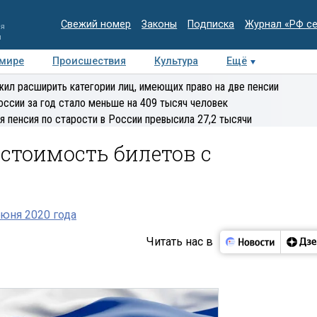
Свежий номер
Законы
Подписка
Журнал «РФ с
ия
и
 мире
Происшествия
Культура
Ещё
Медиацентр
Интервью
Колумнисты
Делова
ил расширить категории лиц, имеющих право на две пенсии
эксперт
оссии за год стало меньше на 409 тысяч человек
я пенсия по старости в России превысила 27,2 тысячи
стоимость билетов с
юня 2020 года
Читать нас в