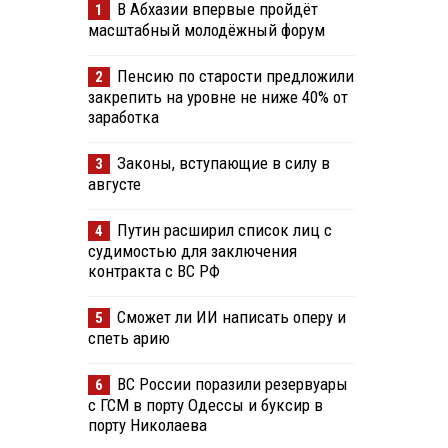
В Абхазии впервые пройдёт
1
масштабный молодёжный форум
Пенсию по старости предложили
2
закрепить на уровне не ниже 40% от
заработка
Законы, вступающие в силу в
3
августе
Путин расширил список лиц с
4
судимостью для заключения
контракта с ВС РФ
Сможет ли ИИ написать оперу и
5
спеть арию
ВС России поразили резервуары
6
с ГСМ в порту Одессы и буксир в
порту Николаева