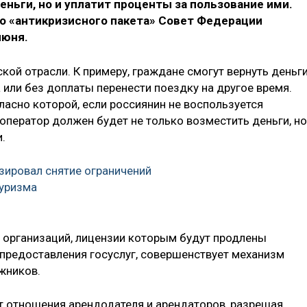
еньги, но и уплатит проценты за пользование ими.
о «антикризисного пакета» Совет Федерации
июня.
кой отрасли. К примеру, граждане смогут вернуть деньг
та или без доплаты перенести поездку на другое время.
ласно которой, если россиянин не воспользуется
оператор должен будет не только возместить деньги, но
.
зировал снятие ограничений
туризма
ь организаций, лицензии которым будут продлены
 предоставления госуслуг, совершенствует механизм
жников.
т отношения арендодателя и арендаторов, разрешая