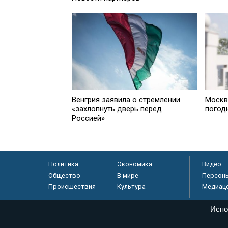
Венгрия заявила о стремлении
Москв
«захлопнуть дверь перед
погод
Россией»
Политика
Экономика
Видео
Общество
В мире
Персон
Происшествия
Культура
Медиац
Испо
© «Парламентская газета», 2026 г.
Электронное периодическое издание «Парламентская газета» за