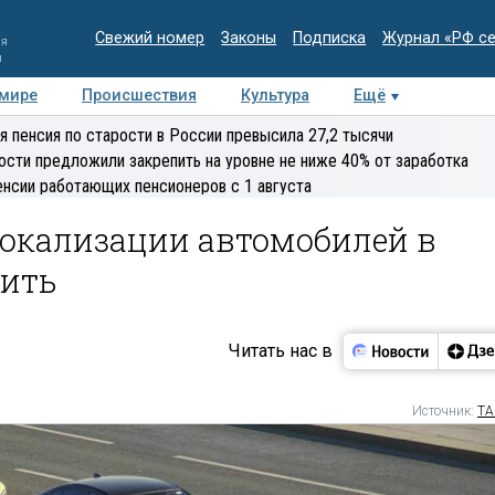
Свежий номер
Законы
Подписка
Журнал «РФ с
ия
и
 мире
Происшествия
Культура
Ещё
Медиацентр
Интервью
Колумнисты
Делова
я пенсия по старости в России превысила 27,2 тысячи
эксперт
ости предложили закрепить на уровне не ниже 40% от заработка
енсии работающих пенсионеров с 1 августа
локализации автомобилей в
чить
Читать нас в
Источник:
ТА