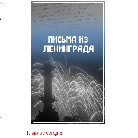
а»
в
х
Главное сегодня