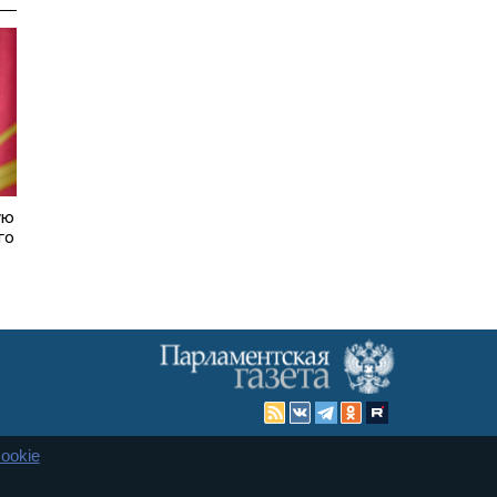
ую
го
ookie
Карта сайта