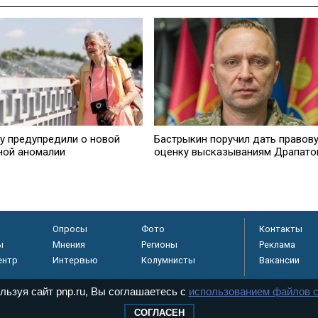
у предупредили о новой
Бастрыкин поручил дать правов
ной аномалии
оценку высказываниям Драпато
Опросы
Фото
Контакты
ы
Мнения
Регионы
Реклама
ентр
Интервью
Колумнисты
Вакансии
льзуя сайт pnp.ru, Вы соглашаетесь с
использованием файлов c
СОГЛАСЕН
регистрировано в