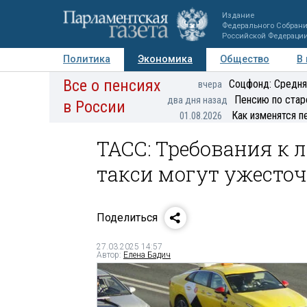
Издание
Федерального Собран
Российской Федераци
Политика
Экономика
Общество
В
Все о пенсиях
Фото
Авторы
Персоны
Мнения
Регионы
Соцфонд: Средня
вчера
Пенсию по стар
два дня назад
в России
Как изменятся п
01.08.2026
ТАСС: Требования к 
такси могут ужесто
Поделиться
27.03.2025 14:57
Автор:
Елена Бадич