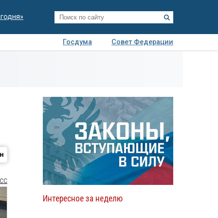
егодня»
Госдума
Совет Федерации
я
Авто
Недвижимость
Технологии
иза
СС
Интересное за неделю