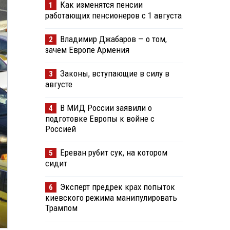
Как изменятся пенсии
1
работающих пенсионеров с 1 августа
Владимир Джабаров — о том,
2
зачем Европе Армения
Законы, вступающие в силу в
3
августе
В МИД России заявили о
4
подготовке Европы к войне с
Россией
Ереван рубит сук, на котором
5
сидит
Эксперт предрек крах попыток
6
киевского режима манипулировать
Трампом