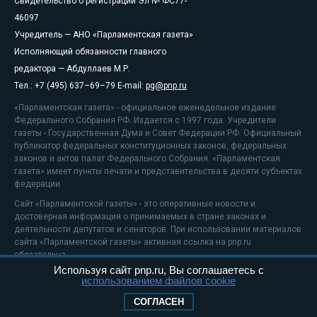
Свидетельство о регистрации Эл № ФС77-
46097
Учредитель — АНО «Парламентская газета»
Исполняющий обязанности главного
редактора — Абдуллаев М.Р.
Тел.: +7 (495) 637–69–79 E-mail:
pg@pnp.ru
«Парламентская газета» - официальное еженедельное издание
Федерального Собрания РФ. Издается с 1997 года. Учредители
газеты - Государственная Дума и Совет Федерации РФ. Официальный
публикатор федеральных конституционных законов, федеральных
законов и актов палат Федерального Собрания. «Парламентская
газета» имеет пункты печати и представительства в десяти субъектах
федерации.
Сайт «Парламентской газеты» - это оперативные новости и
достоверная информация о принимаемых в стране законах и
деятельности депутатов и сенаторов. При использовании материалов
сайта «Парламентской газеты» активная ссылка на pnp.ru
обязательна.
Используя сайт pnp.ru, Вы соглашаетесь с
На информационном ресурсе применяются
рекомендательные
использованием файлов cookie
технологии
Положение о защите персональных данных
СОГЛАСЕН