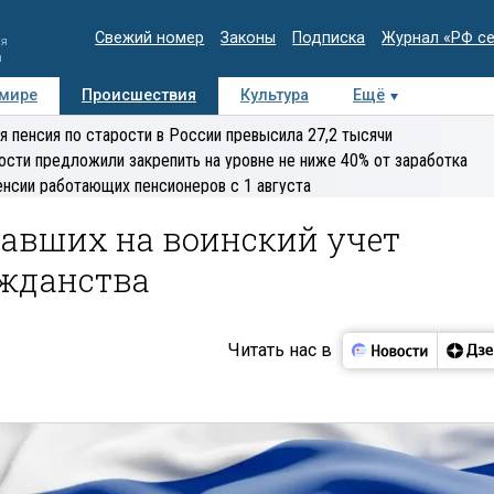
Свежий номер
Законы
Подписка
Журнал «РФ с
ия
и
 мире
Происшествия
Культура
Ещё
Медиацентр
Интервью
Колумнисты
Делова
я пенсия по старости в России превысила 27,2 тысячи
эксперт
ости предложили закрепить на уровне не ниже 40% от заработка
енсии работающих пенсионеров с 1 августа
тавших на воинский учет
жданства
Читать нас в