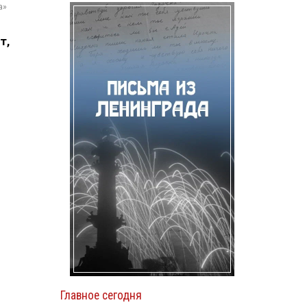
а»
т,
Главное сегодня