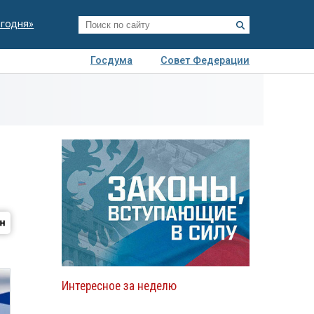
егодня»
Госдума
Совет Федерации
я
Авто
Недвижимость
Технологии
иза
Интересное за неделю