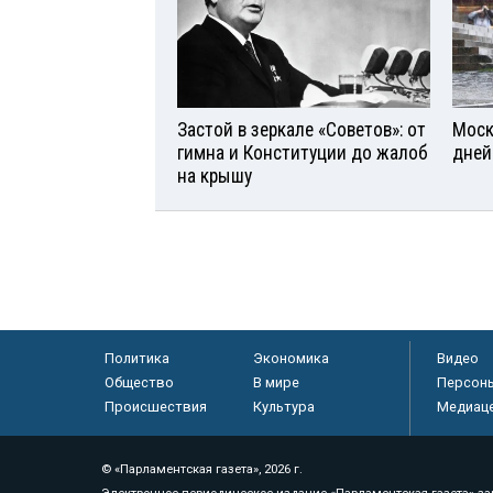
Застой в зеркале «Советов»: от
Моск
гимна и Конституции до жалоб
дней
на крышу
Политика
Экономика
Видео
Общество
В мире
Персон
Происшествия
Культура
Медиац
© «Парламентская газета», 2026 г.