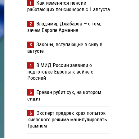
Как изменятся пенсии
1
работающих пенсионеров с 1 августа
Владимир Джабаров — о том,
2
зачем Европе Армения
Законы, вступающие в силу в
3
августе
В МИД России заявили о
4
подготовке Европы к войне с
Россией
Ереван рубит сук, на котором
5
сидит
Эксперт предрек крах попыток
6
киевского режима манипулировать
Трампом