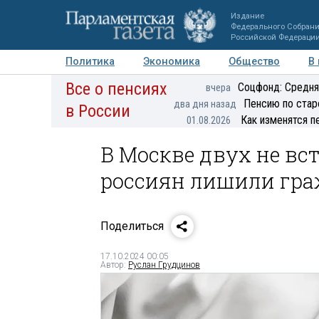
Издание
Федерального Собран
Российской Федераци
Политика
Экономика
Общество
В
Все о пенсиях
Фото
Авторы
Персоны
Мнения
Регионы
Соцфонд: Средня
вчера
Пенсию по стар
два дня назад
в России
Как изменятся п
01.08.2026
В Москве двух не вс
россиян лишили гра
Поделиться
17.10.2024 00:05
Автор:
Руслан Грудцинов