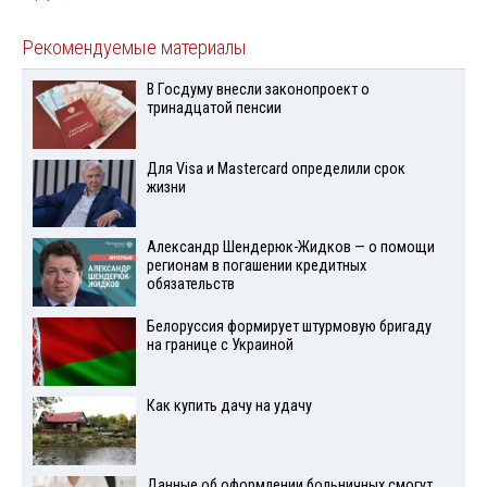
Рекомендуемые материалы
В Госдуму внесли законопроект о
тринадцатой пенсии
Для Visа и Mastercard определили срок
жизни
Александр Шендерюк-Жидков — о помощи
регионам в погашении кредитных
обязательств
Белоруссия формирует штурмовую бригаду
на границе с Украиной
Как купить дачу на удачу
Данные об оформлении больничных смогут