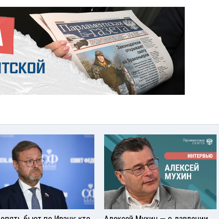
опять бьют по Ирану: кто
Алексей Мухин — о давлении