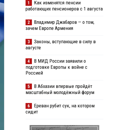
Как изменятся пенсии
1
работающих пенсионеров с 1 августа
Владимир Джабаров — о том,
2
зачем Европе Армения
Законы, вступающие в силу в
3
августе
В МИД России заявили о
4
подготовке Европы к войне с
Россией
В Абхазии впервые пройдёт
5
масштабный молодёжный форум
Ереван рубит сук, на котором
6
сидит