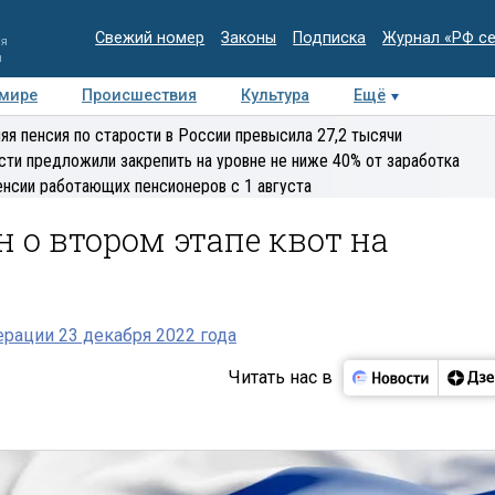
Свежий номер
Законы
Подписка
Журнал «РФ с
ия
и
 мире
Происшествия
Культура
Ещё
Медиацентр
Интервью
Колумнисты
Делова
яя пенсия по старости в России превысила 27,2 тысячи
эксперт
сти предложили закрепить на уровне не ниже 40% от заработка
енсии работающих пенсионеров с 1 августа
 о втором этапе квот на
рации 23 декабря 2022 года
Читать нас в