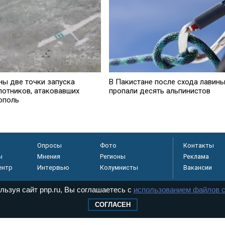
ны две точки запуска
В Пакистане после схода лавин
лотников, атаковавших
пропали десять альпинистов
ополь
Опросы
Фото
Контакты
ы
Мнения
Регионы
Реклама
ентр
Интервью
Колумнисты
Вакансии
льзуя сайт pnp.ru, Вы соглашаетесь с
использованием файлов c
СОГЛАСЕН
регистрировано в
 технологий и