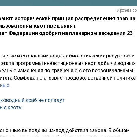
© pxhere.c
ранят исторический принцип распределения прав на
ользователям квот предъявят
вет Федерации одобрил на пленарном заседании 23
овстве и сохранении водных биологических ресурсов» и
 этапа программы инвестиционных квот добычи водных
ьезные изменения по сравнению с его первоначальным
итета Совфеда по аграрно-продовольственной политике
йных
.
ководный краб не попадут
ные квоты
воночные выведены из-под действия закона. В общем