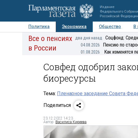
Издание
Федерального Собран
Российской Федераци
Политика
Экономика
Общество
В
Все о пенсиях
Фото
Авторы
Персоны
Мнения
Регионы
Соцфонд: Средн
два дня назад
Пенсию по старо
04.08.2026
в России
Как изменятся п
01.08.2026
Совфед одобрил закон
биоресурсы
Тема:
Пленарное заседание Совета Феде
Поделиться
23.12.2022 14:23
Автор:
Василиса Киреева