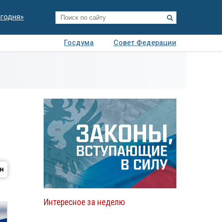
егодня»
Госдума
Совет Федерации
я
Авто
Недвижимость
Технологии
иза
Интересное за неделю