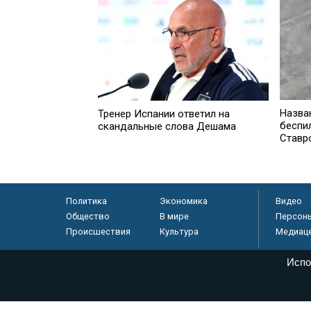
Назва
Тренер Испании ответил на
беспи
скандальные слова Дешама
Ставр
Политика
Экономика
Видео
Общество
В мире
Персон
Происшествия
Культура
Медиац
Испо
© «Парламентская газета», 2026 г.
Электронное периодическое издание «Парламентская газета» за
Федеральной службе по надзору в сфере связи, информационных