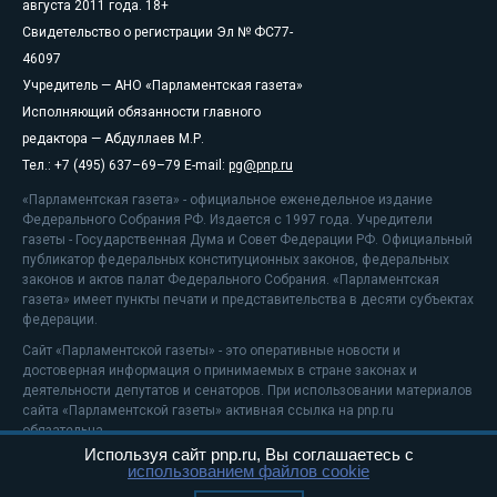
августа 2011 года. 18+
Свидетельство о регистрации Эл № ФС77-
46097
Учредитель — АНО «Парламентская газета»
Исполняющий обязанности главного
редактора — Абдуллаев М.Р.
Тел.: +7 (495) 637–69–79 E-mail:
pg@pnp.ru
«Парламентская газета» - официальное еженедельное издание
Федерального Собрания РФ. Издается с 1997 года. Учредители
газеты - Государственная Дума и Совет Федерации РФ. Официальный
публикатор федеральных конституционных законов, федеральных
законов и актов палат Федерального Собрания. «Парламентская
газета» имеет пункты печати и представительства в десяти субъектах
федерации.
Сайт «Парламентской газеты» - это оперативные новости и
достоверная информация о принимаемых в стране законах и
деятельности депутатов и сенаторов. При использовании материалов
сайта «Парламентской газеты» активная ссылка на pnp.ru
обязательна.
Используя сайт pnp.ru, Вы соглашаетесь с
На информационном ресурсе применяются
рекомендательные
использованием файлов cookie
технологии