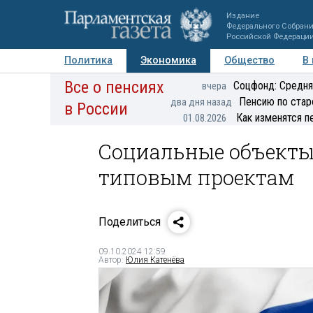
Издание
Федерального Собран
Российской Федераци
Политика
Экономика
Общество
В
Все о пенсиях
Фото
Авторы
Персоны
Мнения
Регионы
Соцфонд: Средня
вчера
Пенсию по стар
два дня назад
в России
Как изменятся п
01.08.2026
Социальные объекты 
типовым проектам
Поделиться
09.10.2024 12:59
Автор:
Юлия Катенёва