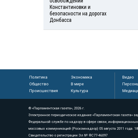
освобождении
Константиновки и
безопасности на дорогах
Донбасса
Политика
Экономика
Видео
Общество
В мире
Персон
Происшествия
Культура
Медиац
© «Парламентская газета», 2026 г.
Электронное периодическое издание «Парламентская газета» за
Федеральной службе по надзору в сфере связи, информационных
массовых коммуникаций (Роскомнадзор) 05 августа 2011 года. 1
Свидетельство о регистрации Эл № ФС77-46097