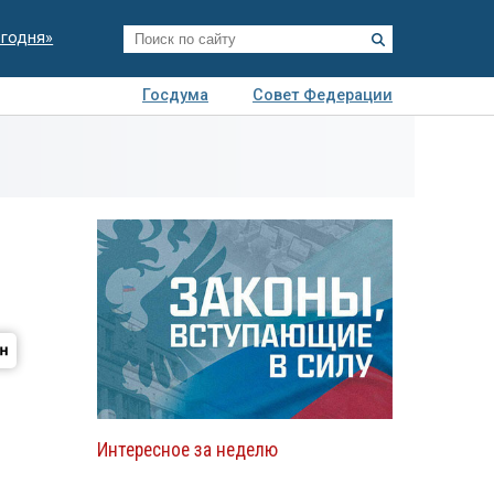
егодня»
Госдума
Совет Федерации
я
Авто
Недвижимость
Технологии
иза
Интересное за неделю