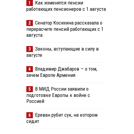
Как изменятся пенсии
1
работающих пенсионеров с 1 августа
Сенатор Косихина рассказала о
2
перерасчете пенсий работающих с 1
августа
Законы, вступающие в силу в
3
августе
Владимир Джабаров — о том,
4
зачем Европе Армения
В МИД России заявили о
5
подготовке Европы к войне с
Россией
Ереван рубит сук, на котором
6
сидит