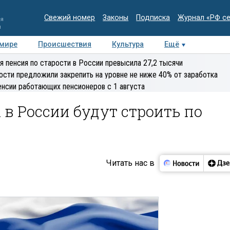
Свежий номер
Законы
Подписка
Журнал «РФ с
ия
и
 мире
Происшествия
Культура
Ещё
Медиацентр
Интервью
Колумнисты
Делова
я пенсия по старости в России превысила 27,2 тысячи
эксперт
ости предложили закрепить на уровне не ниже 40% от заработка
енсии работающих пенсионеров с 1 августа
в России будут строить по
Читать нас в