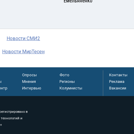
Емельяненко
Новости СМИ2
Новости МирТесен
Опросы
Фото
Контакты
ы
Мнения
Регионы
Реклама
ентр
Интервью
Колумнисты
Вакансии
регистрировано в
 технологий и
8+