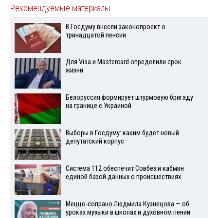
Рекомендуемые материалы
В Госдуму внесли законопроект о
тринадцатой пенсии
Для Visа и Mastercard определили срок
жизни
Белоруссия формирует штурмовую бригаду
на границе с Украиной
Выборы в Госдуму: каким будет новый
депутатский корпус
Система 112 обеспечит Совбез и кабмин
единой базой данных о происшествиях
Меццо-сопрано Людмила Кузнецова — об
уроках музыки в школах и духовном пении