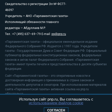
Свидетельство о регистрации Эл № ФС77-
46097
Учредитель — АНО «Парламентская газета»
Исполняющий обязанности главного
редактора — Абдуллаев М.Р.
Тел.: +7 (495) 637–69–79 E-mail:
pg@pnp.ru
«Парламентская газета» - официальное еженедельное издание
Федерального Собрания РФ. Издается с 1997 года. Учредители
газеты - Государственная Дума и Совет Федерации РФ. Официальный
публикатор федеральных конституционных законов, федеральных
законов и актов палат Федерального Собрания. «Парламентская
газета» имеет пункты печати и представительства в десяти субъектах
федерации.
Сайт «Парламентской газеты» - это оперативные новости и
достоверная информация о принимаемых в стране законах и
деятельности депутатов и сенаторов. При использовании материалов
сайта «Парламентской газеты» активная ссылка на pnp.ru
обязательна.
Используя сайт pnp.ru, Вы соглашаетесь с
На информационном ресурсе применяются
рекомендательные
использованием файлов cookie
технологии
Положение о защите персональных данных
СОГЛАСЕН