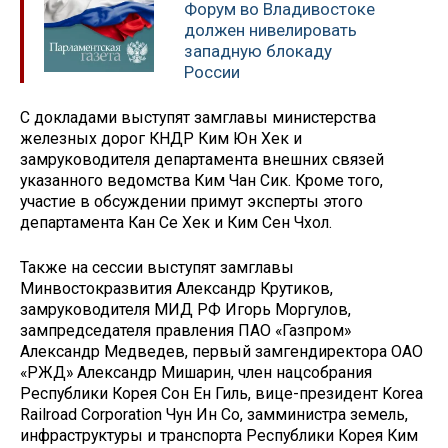
Форум во Владивостоке
должен нивелировать
западную блокаду
России
С докладами выступят замглавы министерства
железных дорог КНДР Ким Юн Хек и
замруководителя департамента внешних связей
указанного ведомства Ким Чан Сик. Кроме того,
участие в обсуждении примут эксперты этого
департамента Кан Се Хек и Ким Сен Чхол.
Также на сессии выступят замглавы
Минвостокразвития Александр Крутиков,
замруководителя МИД РФ Игорь Моргулов,
зампредседателя правления ПАО «Газпром»
Александр Медведев, первый замгендиректора ОАО
«РЖД» Александр Мишарин, член нацсобрания
Республики Корея Сон Ен Гиль, вице-президент Korea
Railroad Corporation Чун Ин Со, замминистра земель,
инфраструктуры и транспорта Республики Корея Ким