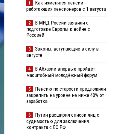
Как изменятся пенсии
1
работающих пенсионеров с 1 августа
В МИД России заявили о
2
подготовке Европы к войне с
Россией
Законы, вступающие в силу в
3
августе
В Абхазии впервые пройдёт
4
масштабный молодёжный форум
Пенсию по старости предложили
5
закрепить на уровне не ниже 40% от
заработка
Путин расширил список лиц с
6
судимостью для заключения
контракта с ВС РФ