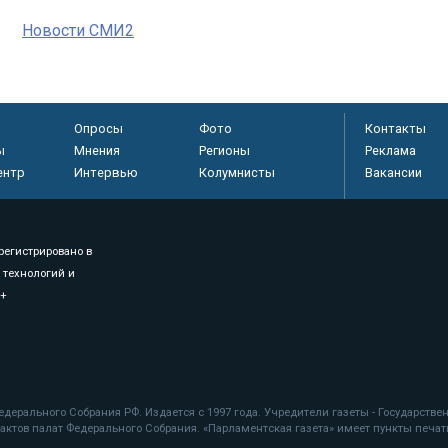
Новости СМИ2
Опросы
Фото
Контакты
ы
Мнения
Регионы
Реклама
ентр
Интервью
Колумнисты
Вакансии
регистрировано в
 технологий и
8+
.
дерального Собрания РФ. Издается с 1997 года. Учредители газеты - Государств
ктов палат Федерального Собрания. «Парламентская газета» имеет пункты печати