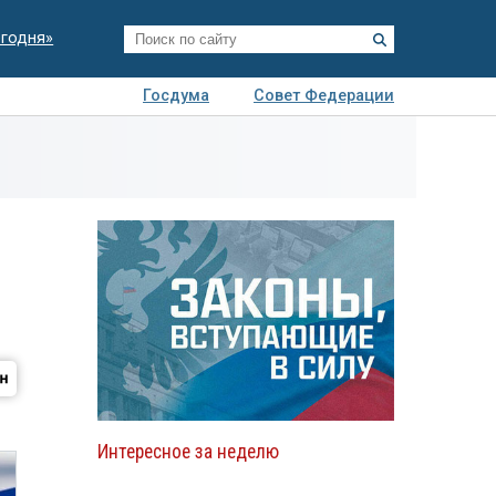
егодня»
Госдума
Совет Федерации
я
Авто
Недвижимость
Технологии
иза
Интересное за неделю