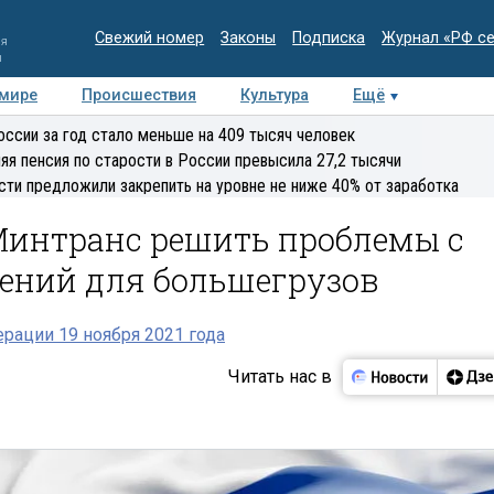
Свежий номер
Законы
Подписка
Журнал «РФ с
ия
и
 мире
Происшествия
Культура
Ещё
Медиацентр
Интервью
Колумнисты
Делова
оссии за год стало меньше на 409 тысяч человек
эксперт
яя пенсия по старости в России превысила 27,2 тысячи
сти предложили закрепить на уровне не ниже 40% от заработка
Минтранс решить проблемы с
ений для большегрузов
рации 19 ноября 2021 года
Читать нас в