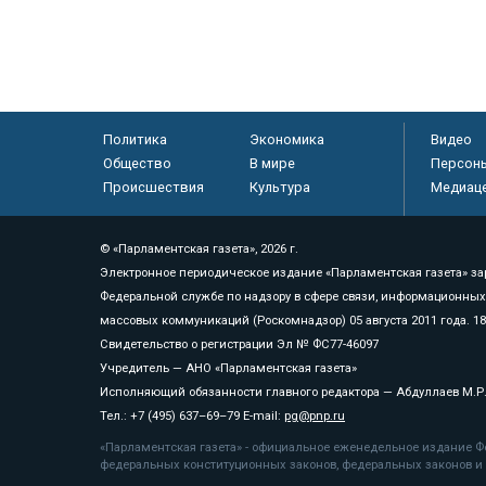
Политика
Экономика
Видео
Общество
В мире
Персон
Происшествия
Культура
Медиац
© «Парламентская газета», 2026 г.
Электронное периодическое издание «Парламентская газета» за
Федеральной службе по надзору в сфере связи, информационных
массовых коммуникаций (Роскомнадзор) 05 августа 2011 года. 1
Свидетельство о регистрации Эл № ФС77-46097
Учредитель — АНО «Парламентская газета»
Исполняющий обязанности главного редактора — Абдуллаев М.Р
Тел.: +7 (495) 637–69–79 E-mail:
pg@pnp.ru
«Парламентская газета» - официальное еженедельное издание Фе
федеральных конституционных законов, федеральных законов и а