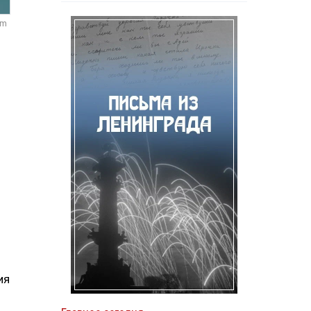
om
ия