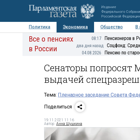
Издание
Федерального Собран
Российской Федераци
Политика
Экономика
Общество
В
Все о пенсиях
Фото
Авторы
Персоны
Мнения
Регионы
Пенсионеров в Р
08:17
Соцфонд: Средн
два дня назад
в России
Пенсию по старо
04.08.2026
Сенаторы попросят 
выдачей спецразреш
Тема:
Пленарное заседание Совета Феде
Поделиться
19.11.2021 11:16
Автор:
Анна Шушкина