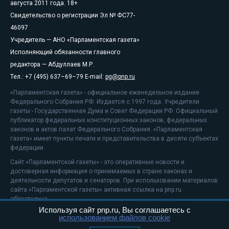
августа 2011 года. 18+
Свидетельство о регистрации Эл № ФС77-
46097
Учредитель — АНО «Парламентская газета»
Исполняющий обязанности главного
редактора — Абдуллаев М.Р.
Тел.: +7 (495) 637–69–79 E-mail:
pg@pnp.ru
«Парламентская газета» - официальное еженедельное издание
Федерального Собрания РФ. Издается с 1997 года. Учредители
газеты - Государственная Дума и Совет Федерации РФ. Официальный
публикатор федеральных конституционных законов, федеральных
законов и актов палат Федерального Собрания. «Парламентская
газета» имеет пункты печати и представительства в десяти субъектах
федерации.
Сайт «Парламентской газеты» - это оперативные новости и
достоверная информация о принимаемых в стране законах и
деятельности депутатов и сенаторов. При использовании материалов
сайта «Парламентской газеты» активная ссылка на pnp.ru
обязательна.
Используя сайт pnp.ru, Вы соглашаетесь с
На информационном ресурсе применяются
рекомендательные
использованием файлов cookie
технологии