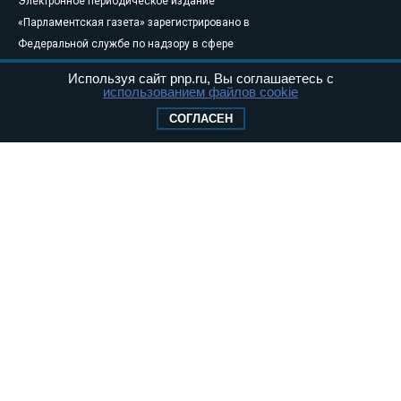
Электронное периодическое издание
«Парламентская газета» зарегистрировано в
Федеральной службе по надзору в сфере
связи, информационных технологий и
Используя сайт pnp.ru, Вы соглашаетесь с
массовых коммуникаций (Роскомнадзор) 05
использованием файлов cookie
августа 2011 года. 18+
СОГЛАСЕН
Свидетельство о регистрации Эл № ФС77-
46097
Учредитель — АНО «Парламентская газета»
Исполняющий обязанности главного
редактора — Абдуллаев М.Р.
Тел.: +7 (495) 637–69–79 E-mail:
pg@pnp.ru
«Парламентская газета» - официальное еженедельное издание
Федерального Собрания РФ. Издается с 1997 года. Учредители
газеты - Государственная Дума и Совет Федерации РФ. Официальный
публикатор федеральных конституционных законов, федеральных
законов и актов палат Федерального Собрания. «Парламентская
газета» имеет пункты печати и представительства в десяти субъектах
федерации.
Сайт «Парламентской газеты» - это оперативные новости и