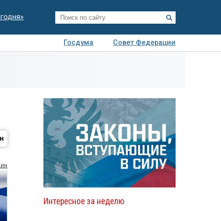
егодня»
Госдума
Совет Федерации
я
Авто
Недвижимость
Технологии
иза
ин
Интересное за неделю