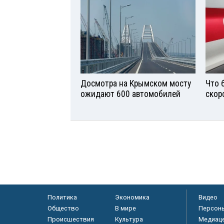
Досмотра на Крымском мосту
Что 
ожидают 600 автомобилей
скор
Политика
Экономика
Видео
Общество
В мире
Персон
Происшествия
Культура
Медиац