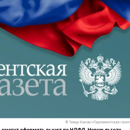
© Тимур Ханов/«Парламентская газет
 смогут оформить вычет по НДФЛ. Новую льготу