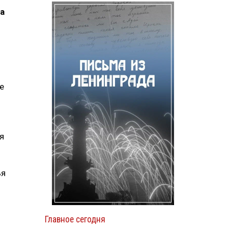
а
е
я
ья
Главное сегодня