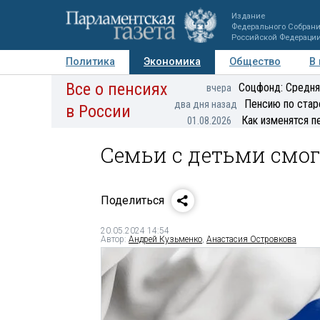
Издание
Федерального Собран
Российской Федераци
Политика
Экономика
Общество
В
Все о пенсиях
Фото
Авторы
Персоны
Мнения
Регионы
Соцфонд: Средня
вчера
Пенсию по стар
два дня назад
в России
Как изменятся п
01.08.2026
Семьи с детьми смо
Поделиться
20.05.2024 14:54
Автор:
Андрей Кузьменко
,
Анастасия Островкова