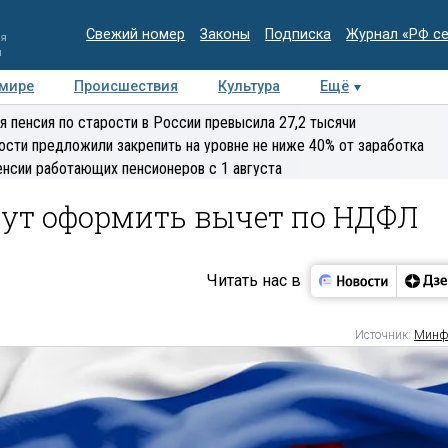
Свежий номер
Законы
Подписка
Журнал «РФ с
ия
и
 мире
Происшествия
Культура
Ещё
Медиацентр
Интервью
Колумнисты
Делова
я пенсия по старости в России превысила 27,2 тысячи
эксперт
ости предложили закрепить на уровне не ниже 40% от заработка
енсии работающих пенсионеров с 1 августа
гут оформить вычет по НДФЛ
Читать нас в
Источник:
Минф