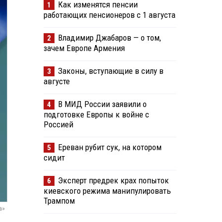
Как изменятся пенсии
1
работающих пенсионеров с 1 августа
Владимир Джабаров — о том,
2
зачем Европе Армения
Законы, вступающие в силу в
3
августе
В МИД России заявили о
4
подготовке Европы к войне с
Россией
Ереван рубит сук, на котором
5
сидит
Эксперт предрек крах попыток
6
киевского режима манипулировать
Трампом
а»