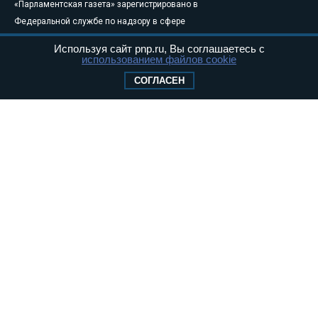
«Парламентская газета» зарегистрировано в
Федеральной службе по надзору в сфере
связи, информационных технологий и
Используя сайт pnp.ru, Вы соглашаетесь с
массовых коммуникаций (Роскомнадзор) 05
использованием файлов cookie
августа 2011 года. 18+
СОГЛАСЕН
Свидетельство о регистрации Эл № ФС77-
46097
Учредитель — АНО «Парламентская газета»
Исполняющий обязанности главного
редактора — Абдуллаев М.Р.
Тел.: +7 (495) 637–69–79 E-mail:
pg@pnp.ru
«Парламентская газета» - официальное еженедельное издание
Федерального Собрания РФ. Издается с 1997 года. Учредители
газеты - Государственная Дума и Совет Федерации РФ. Официальный
публикатор федеральных конституционных законов, федеральных
законов и актов палат Федерального Собрания. «Парламентская
газета» имеет пункты печати и представительства в десяти субъектах
федерации.
Сайт «Парламентской газеты» - это оперативные новости и
достоверная информация о принимаемых в стране законах и