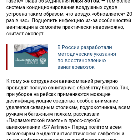
газете» глава объединения
Илья Зотов
. — Тем более
система кондиционирования воздушных судов
устроена таким образом, что воздух «обновляется» 20
раз в час». Подцепить инфекцию из-за особенностей
вентиляции в самолёте практически невозможно,
считает эксперт.
В России разработали
методические указания
по восстановлению
авиаперевозок
К тому же сотрудники авиакомпаний регулярно
проводят полную санитарную обработку бортов. Так,
при уборке на рейсах применяются моющие
дезинфицирующие средства, особое внимание
уделяется складным столикам, подлокотникам, всем
ручкам и багажным полкам, рассказали
«Парламентской газете» в пресс-службе
авиакомпании «S7 Airlines». Перед полётом всем
пассажирам выдают антисептические салфетки, а