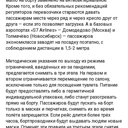
мыло на борту заменено на антибактериальное.
Кроме того, и без обязательных рекомендаций
регуляторов перевозчики стараются давать
пассажирам места через ряд и через кресло друг от
друга — если это позволяет загрузка. А в базовых
аэропортах «S7 Airlines» — Домодедово (Москва) и
Толмачёво (Новосибирск) — пассажиров
экономкласса заводят на посадку поэтапно, с
соблюдением дистанции в 1,5-2 метра.
Методические указания по выходу из режима
ограничений, введённых из-за пандемии,
предлагается снимать в три этапа. На первом и
втором ограничивается перемещение по салону,
исключение только для посещения туалета. Питание
будут предоставлять либо в герметичной
индивидуальной упаковке, либо станут разогревать
прямо на борту. Пассажиров будут пускать на борт
только в масках и перчатках, снимать их во время
полёта запрещается. Если рейс длится более трёх
часов, бортпроводники будут выдавать людям новые
маски. Отменят эти правила на третьем этапе снятия