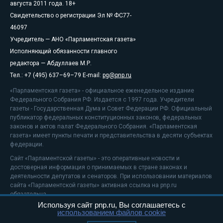
августа 2011 года. 18+
Свидетельство о регистрации Эл № ФС77-
46097
Учредитель — АНО «Парламентская газета»
Исполняющий обязанности главного
редактора — Абдуллаев М.Р.
Тел.: +7 (495) 637–69–79 E-mail:
pg@pnp.ru
«Парламентская газета» - официальное еженедельное издание
Федерального Собрания РФ. Издается с 1997 года. Учредители
газеты - Государственная Дума и Совет Федерации РФ. Официальный
публикатор федеральных конституционных законов, федеральных
законов и актов палат Федерального Собрания. «Парламентская
газета» имеет пункты печати и представительства в десяти субъектах
федерации.
Сайт «Парламентской газеты» - это оперативные новости и
достоверная информация о принимаемых в стране законах и
деятельности депутатов и сенаторов. При использовании материалов
сайта «Парламентской газеты» активная ссылка на pnp.ru
обязательна.
Используя сайт pnp.ru, Вы соглашаетесь с
На информационном ресурсе применяются
рекомендательные
использованием файлов cookie
технологии