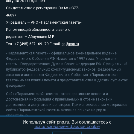
августа 2011 года. 18+
Свидетельство о регистрации Эл № ФС77-
46097
Учредитель — АНО «Парламентская газета»
Исполняющий обязанности главного
редактора — Абдуллаев М.Р.
Тел.: +7 (495) 637–69–79 E-mail:
pg@pnp.ru
«Парламентская газета» - официальное еженедельное издание
Федерального Собрания РФ. Издается с 1997 года. Учредители
газеты - Государственная Дума и Совет Федерации РФ. Официальный
публикатор федеральных конституционных законов, федеральных
законов и актов палат Федерального Собрания. «Парламентская
газета» имеет пункты печати и представительства в десяти субъектах
федерации.
Сайт «Парламентской газеты» - это оперативные новости и
достоверная информация о принимаемых в стране законах и
деятельности депутатов и сенаторов. При использовании материалов
сайта «Парламентской газеты» активная ссылка на pnp.ru
обязательна.
Используя сайт pnp.ru, Вы соглашаетесь с
На информационном ресурсе применяются
рекомендательные
использованием файлов cookie
технологии