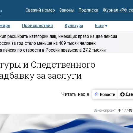
Свежий номер
Законы
Подписка
Журнал «РФ с
ия
и
 мире
Происшествия
Культура
Ещё
Медиацентр
Интервью
Колумнисты
Делова
ил расширить категории лиц, имеющих право на две пенсии
эксперт
оссии за год стало меньше на 409 тысяч человек
я пенсия по старости в России превысила 27,2 тысячи
туры и Следственного
адбавку за заслуги
Читать нас в
Законопроект:
№ 17748