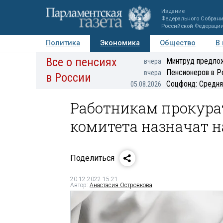
Издание
Федерального Собран
Российской Федераци
Политика
Экономика
Общество
В
Все о пенсиях
Фото
Авторы
Персоны
Мнения
Регионы
Минтруд предлож
вчера
Пенсионеров в Р
вчера
в России
Соцфонд: Средня
05.08.2026
Работникам прокура
комитета назначат н
Поделиться
20.12.2022 15:21
Автор:
Анастасия Островкова