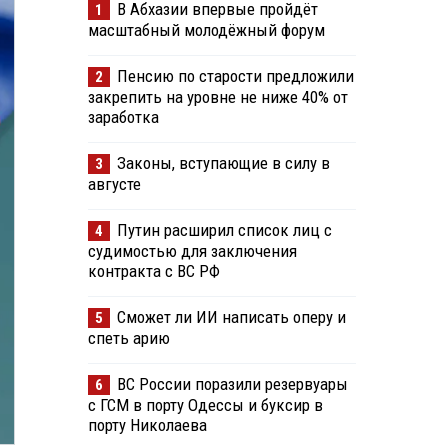
В Абхазии впервые пройдёт
1
масштабный молодёжный форум
Пенсию по старости предложили
2
закрепить на уровне не ниже 40% от
заработка
Законы, вступающие в силу в
3
августе
Путин расширил список лиц с
4
судимостью для заключения
контракта с ВС РФ
Сможет ли ИИ написать оперу и
5
спеть арию
ВС России поразили резервуары
6
с ГСМ в порту Одессы и буксир в
порту Николаева