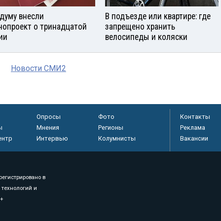
сдуму внесли
В подъезде или квартире: где
нопроект о тринадцатой
запрещено хранить
ии
велосипеды и коляски
Новости СМИ2
Опросы
Фото
Контакты
ы
Мнения
Регионы
Реклама
ентр
Интервью
Колумнисты
Вакансии
регистрировано в
 технологий и
8+