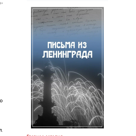
а»
го
л.