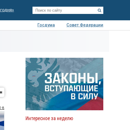
егодня»
Госдума
Совет Федерации
я
Авто
Недвижимость
Технологии
иза
1-8
Интересное за неделю