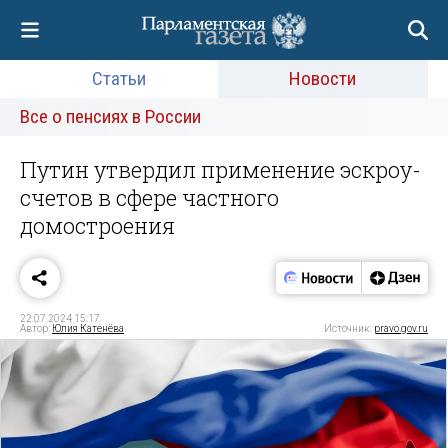
Статьи
Новости
Все о пенсиях в России
Путин утвердил применение эскроу-
счетов в сфере частного
домостроения
22.07.2024 15:17
Автор:
Юлия Катенёва
Источник:
pravo.gov.ru