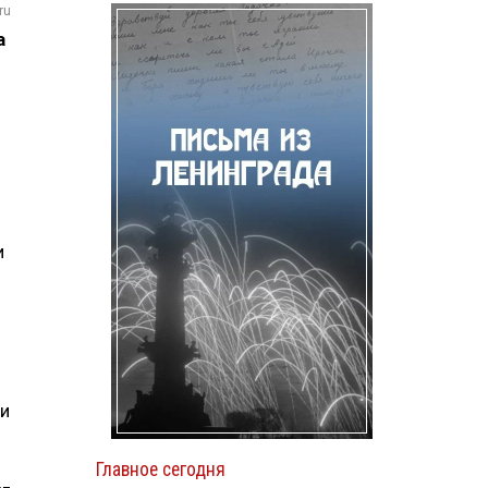
ru
а
и
ти
Главное сегодня