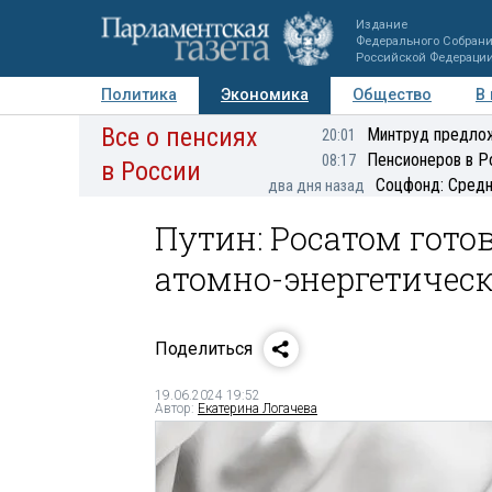
Издание
Федерального Собран
Российской Федераци
Политика
Экономика
Общество
В
Все о пенсиях
Фото
Авторы
Персоны
Мнения
Регионы
Минтруд предлож
20:01
Пенсионеров в Р
08:17
в России
Соцфонд: Средн
два дня назад
Путин: Росатом гото
атомно-энергетичес
Поделиться
19.06.2024 19:52
Автор:
Екатерина Логачева