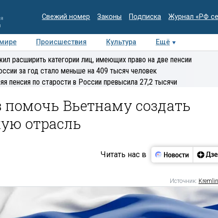
Свежий номер
Законы
Подписка
Журнал «РФ с
ия
и
 мире
Происшествия
Культура
Ещё
Медиацентр
Интервью
Колумнисты
Делова
ил расширить категории лиц, имеющих право на две пенсии
эксперт
оссии за год стало меньше на 409 тысяч человек
яя пенсия по старости в России превысила 27,2 тысячи
в помочь Вьетнаму создать
кую отрасль
Читать нас в
Источник:
Kremlin