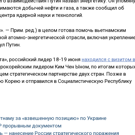
го взаимодействия Путин назвал энергетику. Он упомян
имаются добычей нефти и газа, а также сообщил об
ентра ядерной науки и технологий.
». — Прим. ред.) в целом готова помочь вьетнамским
ой атомно-энергетической отрасли, включая укреплени
ул Путин.
та», российский лидер 18-19 июня
находился с визитом 
верокорейским лидером Ким Чен Ыном, по итогам которы
м стратегическом партнерстве двух стран. Позже в
ую Корею и отправился в Социалистическую Республику
етнаму за «взвешенную позицию» по Украине
ДР прорывным документом
ель — нанесение России стратегического поражения