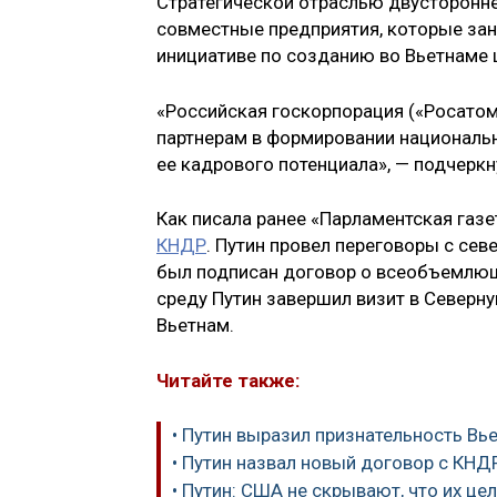
Стратегической отраслью двусторонне
совместные предприятия, которые зан
инициативе по созданию во Вьетнаме ц
«Российская госкорпорация («Росатом
партнерам в формировании национальн
ее кадрового потенциала», — подчеркн
Как писала ранее «Парламентская газе
КНДР
. Путин провел переговоры с се
был подписан договор о всеобъемлюще
среду Путин завершил визит в Северн
Вьетнам.
Читайте также:
• Путин выразил признательность Вь
• Путин назвал новый договор с КН
• Путин: США не скрывают, что их ц