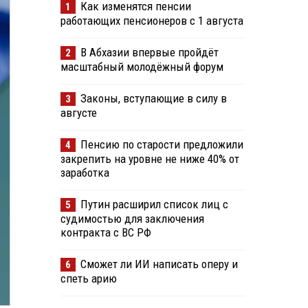
Как изменятся пенсии
1
работающих пенсионеров с 1 августа
В Абхазии впервые пройдёт
2
масштабный молодёжный форум
Законы, вступающие в силу в
3
августе
Пенсию по старости предложили
4
закрепить на уровне не ниже 40% от
заработка
Путин расширил список лиц с
5
судимостью для заключения
контракта с ВС РФ
Сможет ли ИИ написать оперу и
6
спеть арию