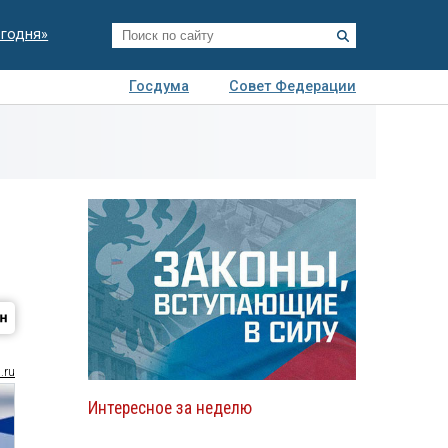
егодня»
Госдума
Совет Федерации
я
Авто
Недвижимость
Технологии
иза
.ru
Интересное за неделю