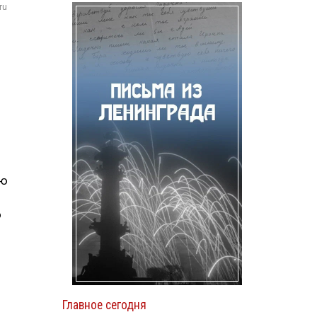
ru
ию
о
Главное сегодня