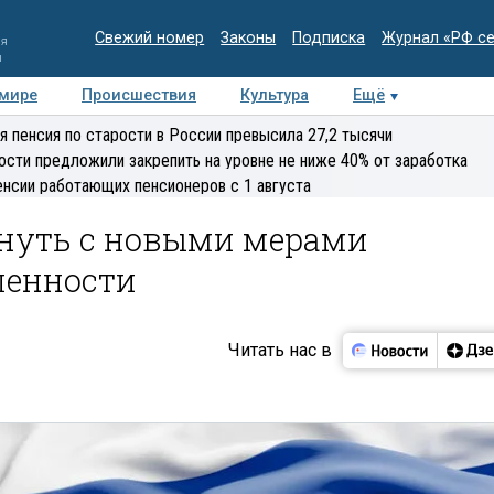
Свежий номер
Законы
Подписка
Журнал «РФ с
ия
и
 мире
Происшествия
Культура
Ещё
Медиацентр
Интервью
Колумнисты
Делова
я пенсия по старости в России превысила 27,2 тысячи
эксперт
ости предложили закрепить на уровне не ниже 40% от заработка
енсии работающих пенсионеров с 1 августа
януть с новыми мерами
енности
Читать нас в