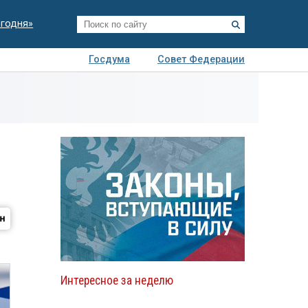
егодня»
Госдума
Совет Федерации
я
Авто
Недвижимость
Технологии
иза
Интересное за неделю