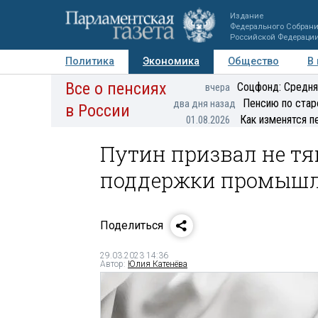
Издание
Федерального Собран
Российской Федераци
Политика
Экономика
Общество
В
Все о пенсиях
Фото
Авторы
Персоны
Мнения
Регионы
Соцфонд: Средня
вчера
Пенсию по стар
два дня назад
в России
Как изменятся п
01.08.2026
Путин призвал не т
поддержки промышл
Поделиться
29.03.2023 14:36
Автор:
Юлия Катенёва