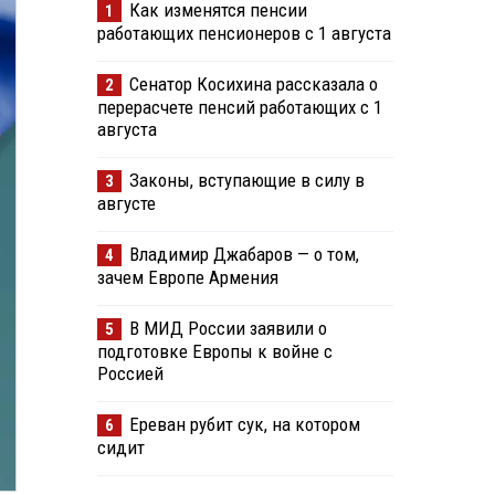
Как изменятся пенсии
1
работающих пенсионеров с 1 августа
Сенатор Косихина рассказала о
2
перерасчете пенсий работающих с 1
августа
Законы, вступающие в силу в
3
августе
Владимир Джабаров — о том,
4
зачем Европе Армения
В МИД России заявили о
5
подготовке Европы к войне с
Россией
Ереван рубит сук, на котором
6
сидит