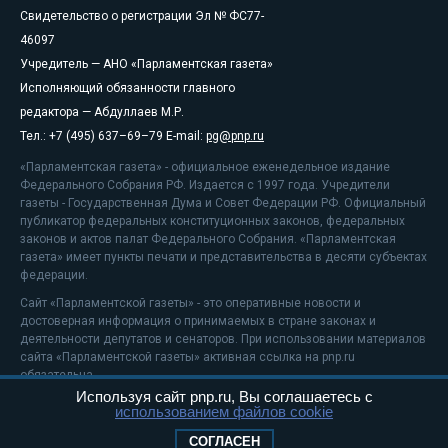
Свидетельство о регистрации Эл № ФС77-
46097
Учредитель — АНО «Парламентская газета»
Исполняющий обязанности главного
редактора — Абдуллаев М.Р.
Тел.: +7 (495) 637–69–79 E-mail:
pg@pnp.ru
«Парламентская газета» - официальное еженедельное издание
Федерального Собрания РФ. Издается с 1997 года. Учредители
газеты - Государственная Дума и Совет Федерации РФ. Официальный
публикатор федеральных конституционных законов, федеральных
законов и актов палат Федерального Собрания. «Парламентская
газета» имеет пункты печати и представительства в десяти субъектах
федерации.
Сайт «Парламентской газеты» - это оперативные новости и
достоверная информация о принимаемых в стране законах и
деятельности депутатов и сенаторов. При использовании материалов
сайта «Парламентской газеты» активная ссылка на pnp.ru
обязательна.
Используя сайт pnp.ru, Вы соглашаетесь с
На информационном ресурсе применяются
рекомендательные
использованием файлов cookie
технологии
Положение о защите персональных данных
СОГЛАСЕН