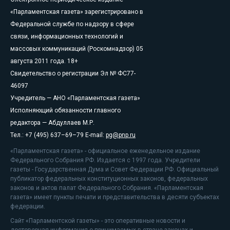
«Парламентская газета» зарегистрировано в
Федеральной службе по надзору в сфере
связи, информационных технологий и
массовых коммуникаций (Роскомнадзор) 05
августа 2011 года. 18+
Свидетельство о регистрации Эл № ФС77-
46097
Учредитель — АНО «Парламентская газета»
Исполняющий обязанности главного
редактора — Абдуллаев М.Р.
Тел.: +7 (495) 637–69–79 E-mail:
pg@pnp.ru
«Парламентская газета» - официальное еженедельное издание
Федерального Собрания РФ. Издается с 1997 года. Учредители
газеты - Государственная Дума и Совет Федерации РФ. Официальный
публикатор федеральных конституционных законов, федеральных
законов и актов палат Федерального Собрания. «Парламентская
газета» имеет пункты печати и представительства в десяти субъектах
федерации.
Сайт «Парламентской газеты» - это оперативные новости и
достоверная информация о принимаемых в стране законах и