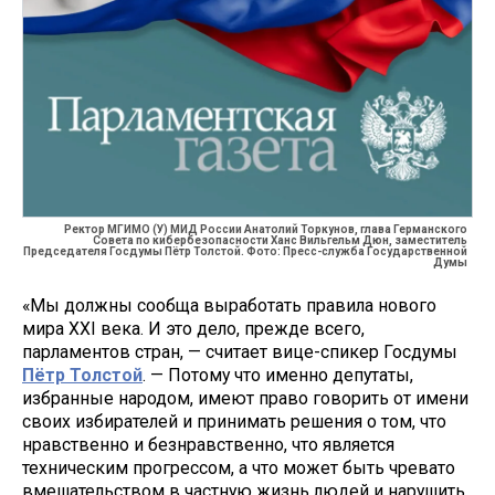
Ректор МГИМО (У) МИД России Анатолий Торкунов, глава Германского
Совета по кибербезопасности Ханс Вильгельм Дюн, заместитель
Председателя Госдумы Пётр Толстой. Фото: Пресс-служба Государственной
Думы
«Мы должны сообща выработать правила нового
мира XXI века. И это дело, прежде всего,
парламентов стран, — считает вице-спикер Госдумы
Пётр Толстой
. — Потому что именно депутаты,
избранные народом, имеют право говорить от имени
своих избирателей и принимать решения о том, что
нравственно и безнравственно, что является
техническим прогрессом, а что может быть чревато
вмешательством в частную жизнь людей и нарушить