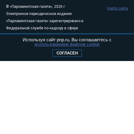
© «Парламентская газета», 2026 г.
Карта сайта
Электронное периодическое издание
«Парламентская газета» зарегистрировано в
Федеральной службе по надзору в сфере
связи, информационных технологий и
Используя сайт pnp.ru, Вы соглашаетесь с
массовых коммуникаций (Роскомнадзор) 05
использованием файлов cookie
августа 2011 года. 18+
СОГЛАСЕН
Свидетельство о регистрации Эл № ФС77-
46097
Учредитель — АНО «Парламентская газета»
Исполняющий обязанности главного
редактора — Абдуллаев М.Р.
Тел.: +7 (495) 637–69–79 E-mail:
pg@pnp.ru
«Парламентская газета» - официальное еженедельное издание
Федерального Собрания РФ. Издается с 1997 года. Учредители
газеты - Государственная Дума и Совет Федерации РФ. Официальный
публикатор федеральных конституционных законов, федеральных
законов и актов палат Федерального Собрания. «Парламентская
газета» имеет пункты печати и представительства в десяти субъектах