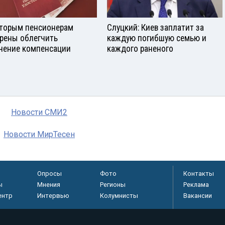
торым пенсионерам
Слуцкий: Киев заплатит за
рены облегчить
каждую погибшую семью и
чение компенсации
каждого раненого
Новости СМИ2
Новости МирТесен
Опросы
Фото
Контакты
ы
Мнения
Регионы
Реклама
ентр
Интервью
Колумнисты
Вакансии