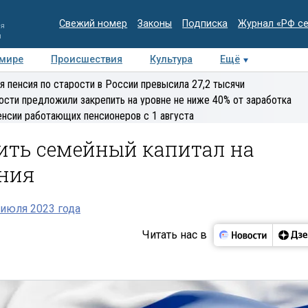
Свежий номер
Законы
Подписка
Журнал «РФ с
ия
и
 мире
Происшествия
Культура
Ещё
Медиацентр
Интервью
Колумнисты
Делова
я пенсия по старости в России превысила 27,2 тысячи
эксперт
ости предложили закрепить на уровне не ниже 40% от заработка
енсии работающих пенсионеров с 1 августа
ить семейный капитал на
ния
июля 2023 года
Читать нас в