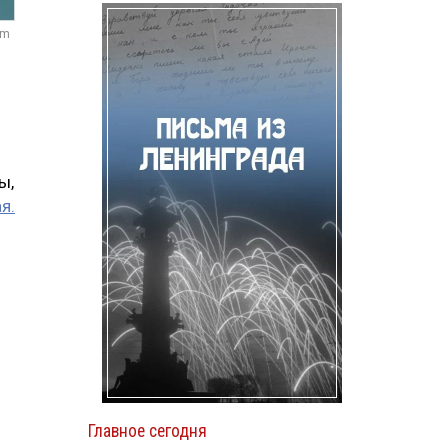
om
ы,
я.
Главное сегодня