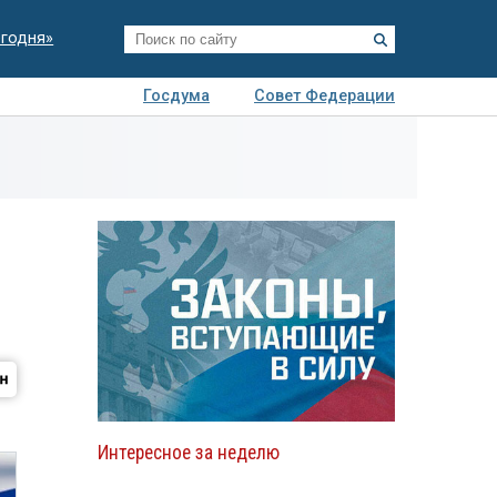
егодня»
Госдума
Совет Федерации
я
Авто
Недвижимость
Технологии
иза
Интересное за неделю