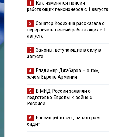
Как изменятся пенсии
1
работающих пенсионеров с 1 августа
Сенатор Косихина рассказала о
2
перерасчете пенсий работающих с 1
августа
Законы, вступающие в силу в
3
августе
Владимир Джабаров — о том,
4
зачем Европе Армения
В МИД России заявили о
5
подготовке Европы к войне с
Россией
Ереван рубит сук, на котором
6
сидит