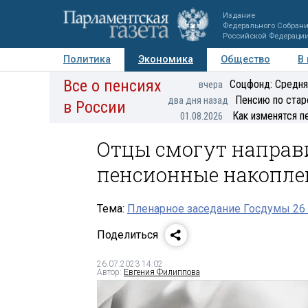
Издание
Федерального Собран
Российской Федераци
Политика
Экономика
Общество
В
Все о пенсиях
Фото
Авторы
Персоны
Мнения
Регионы
Соцфонд: Средня
вчера
Пенсию по стар
два дня назад
в России
Как изменятся п
01.08.2026
Отцы смогут направ
пенсионные накопле
Тема:
Пленарное заседание Госдумы 26 
Поделиться
26.07.2023 14:02
Автор:
Евгения Филиппова