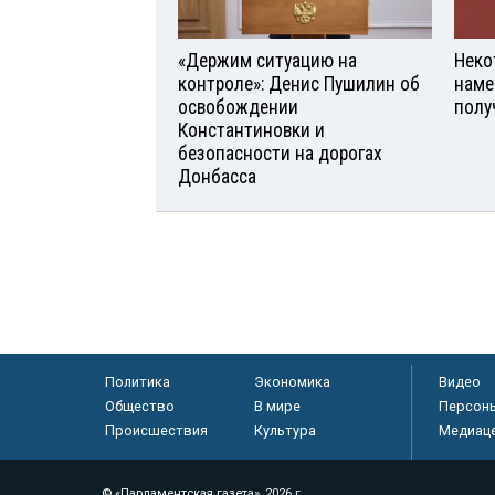
«Держим ситуацию на
Неко
контроле»: Денис Пушилин об
наме
освобождении
полу
Константиновки и
безопасности на дорогах
Донбасса
Политика
Экономика
Видео
Общество
В мире
Персон
Происшествия
Культура
Медиац
© «Парламентская газета», 2026 г.