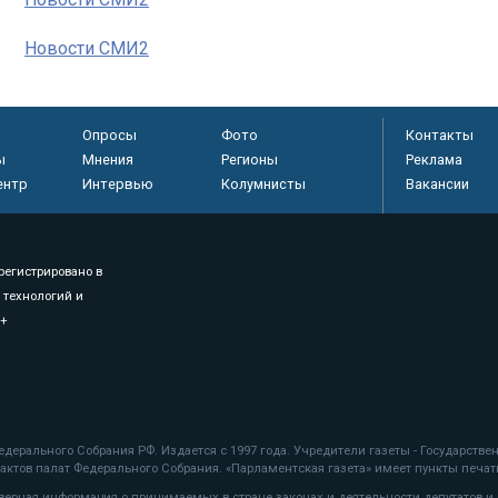
Новости СМИ2
Опросы
Фото
Контакты
ы
Мнения
Регионы
Реклама
ентр
Интервью
Колумнисты
Вакансии
регистрировано в
 технологий и
8+
.
дерального Собрания РФ. Издается с 1997 года. Учредители газеты - Государств
ктов палат Федерального Собрания. «Парламентская газета» имеет пункты печати
оверная информация о принимаемых в стране законах и деятельности депутатов и