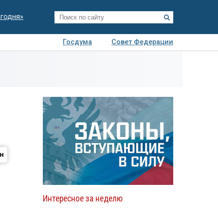
егодня»
Госдума
Совет Федерации
я
Авто
Недвижимость
Технологии
иза
Интересное за неделю