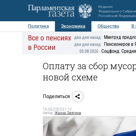
Издание
Федерального Собран
Российской Федераци
Политика
Экономика
Общество
В
Все о пенсиях
Фото
Авторы
Персоны
Мнения
Регионы
Минтруд предло
два дня назад
Пенсионеров в 
два дня назад
в России
Соцфонд: Средня
05.08.2026
Оплату за сбор мусо
новой схеме
Поделиться
16.03.2020 21:12
Автор:
Жанна Звягина