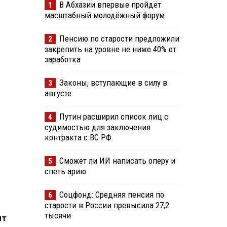
В Абхазии впервые пройдёт
1
масштабный молодёжный форум
Пенсию по старости предложили
2
закрепить на уровне не ниже 40% от
заработка
Законы, вступающие в силу в
3
августе
Путин расширил список лиц с
4
судимостью для заключения
контракта с ВС РФ
Сможет ли ИИ написать оперу и
5
спеть арию
Соцфонд: Средняя пенсия по
6
старости в России превысила 27,2
тысячи
нт