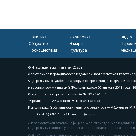
Политика
Экономика
Видео
Общество
В мире
Персон
Происшествия
Культура
Медиац
© «Парламентская газета», 2026 г.
Электронное периодическое издание «Парламентская газета» за
Федеральной службе по надзору в сфере связи, информационных
массовых коммуникаций (Роскомнадзор) 05 августа 2011 года. 1
Свидетельство о регистрации Эл № ФС77-46097
Учредитель — АНО «Парламентская газета»
Исполняющий обязанности главного редактора — Абдуллаев М.Р
Тел.: +7 (495) 637–69–79 E-mail:
pg@pnp.ru
«Парламентская газета» - официальное еженедельное издание Фе
федеральных конституционных законов, федеральных законов и а
Сайт «Парламентской газеты» - это оперативные новости и дост