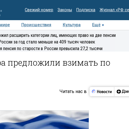
Свежий номер
Законы
Подписка
Журнал «РФ с
ия
и
 мире
Происшествия
Культура
Ещё
Медиацентр
Интервью
Колумнисты
Делова
жил расширить категории лиц, имеющих право на две пенсии
эксперт
России за год стало меньше на 409 тысяч человек
я пенсия по старости в России превысила 27,2 тысячи
ра предложили взимать по
Читать нас в