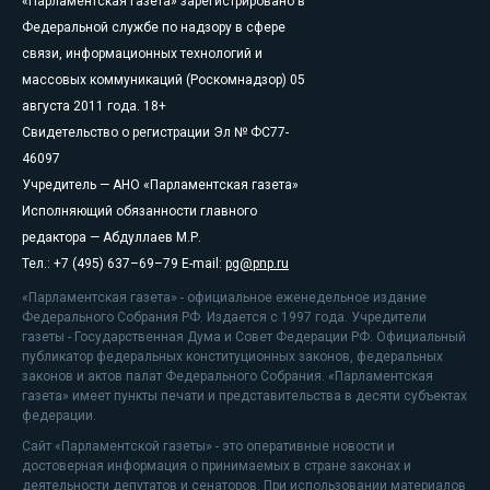
«Парламентская газета» зарегистрировано в
Федеральной службе по надзору в сфере
связи, информационных технологий и
массовых коммуникаций (Роскомнадзор) 05
августа 2011 года. 18+
Свидетельство о регистрации Эл № ФС77-
46097
Учредитель — АНО «Парламентская газета»
Исполняющий обязанности главного
редактора — Абдуллаев М.Р.
Тел.: +7 (495) 637–69–79 E-mail:
pg@pnp.ru
«Парламентская газета» - официальное еженедельное издание
Федерального Собрания РФ. Издается с 1997 года. Учредители
газеты - Государственная Дума и Совет Федерации РФ. Официальный
публикатор федеральных конституционных законов, федеральных
законов и актов палат Федерального Собрания. «Парламентская
газета» имеет пункты печати и представительства в десяти субъектах
федерации.
Сайт «Парламентской газеты» - это оперативные новости и
достоверная информация о принимаемых в стране законах и
деятельности депутатов и сенаторов. При использовании материалов