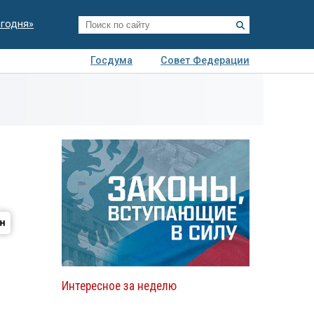
егодня»
Госдума
Совет Федерации
я
Авто
Недвижимость
Технологии
иза
Интересное за неделю