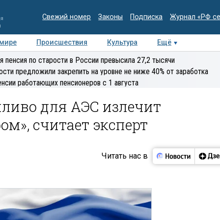
Свежий номер
Законы
Подписка
Журнал «РФ с
ия
и
 мире
Происшествия
Культура
Ещё
Медиацентр
Интервью
Колумнисты
Делова
я пенсия по старости в России превысила 27,2 тысячи
эксперт
ости предложили закрепить на уровне не ниже 40% от заработка
енсии работающих пенсионеров с 1 августа
пливо для АЭС излечит
м», считает эксперт
Читать нас в