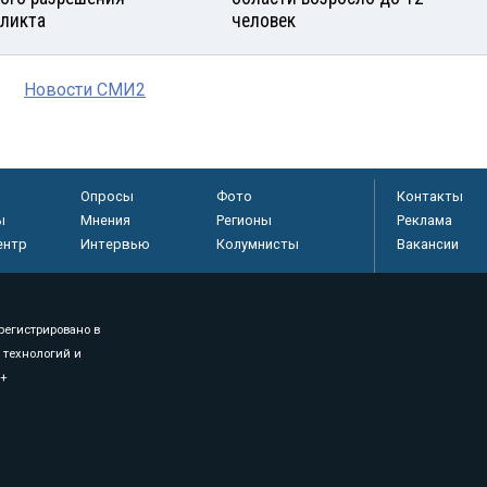
ликта
человек
Новости СМИ2
Опросы
Фото
Контакты
ы
Мнения
Регионы
Реклама
ентр
Интервью
Колумнисты
Вакансии
регистрировано в
 технологий и
8+
.