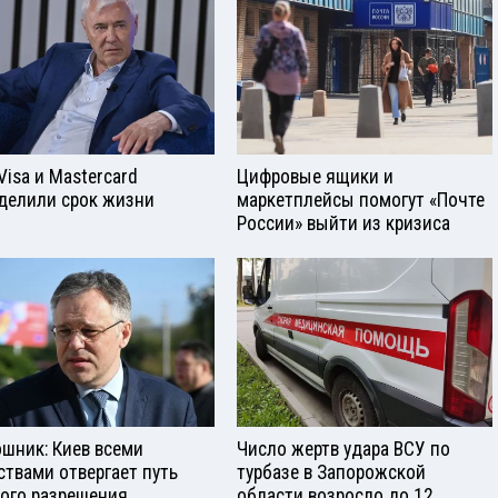
Visа и Mastercard
Цифровые ящики и
делили срок жизни
маркетплейсы помогут «Почте
России» выйти из кризиса
шник: Киев всеми
Число жертв удара ВСУ по
ствами отвергает путь
турбазе в Запорожской
ого разрешения
области возросло до 12