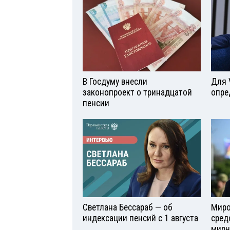
В Госдуму внесли
Для 
законопроект о тринадцатой
опре
пенсии
Светлана Бессараб — об
Миро
индексации пенсий с 1 августа
сред
мирн