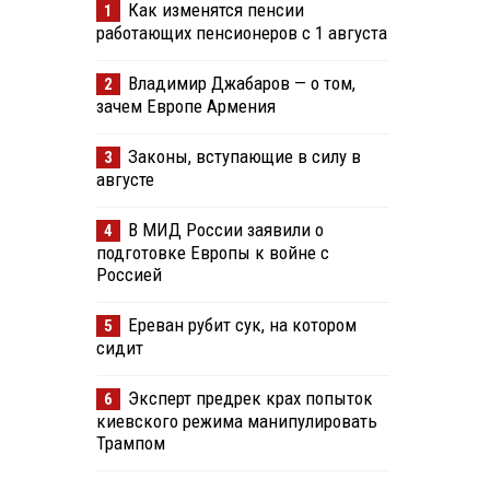
Как изменятся пенсии
1
работающих пенсионеров с 1 августа
Владимир Джабаров — о том,
2
зачем Европе Армения
Законы, вступающие в силу в
3
августе
В МИД России заявили о
4
подготовке Европы к войне с
Россией
Ереван рубит сук, на котором
5
сидит
Эксперт предрек крах попыток
6
киевского режима манипулировать
Трампом