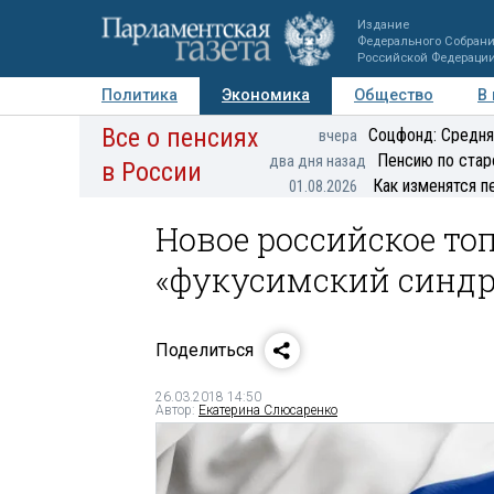
Издание
Федерального Собран
Российской Федераци
Политика
Экономика
Общество
В
Все о пенсиях
Фото
Авторы
Персоны
Мнения
Регионы
Соцфонд: Средня
вчера
Пенсию по стар
два дня назад
в России
Как изменятся п
01.08.2026
Новое российское то
«фукусимский синдро
Поделиться
26.03.2018 14:50
Автор:
Екатерина Слюсаренко