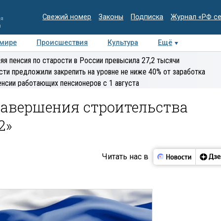
Свежий номер
Законы
Подписка
Журнал «РФ с
ия
и
 мире
Происшествия
Культура
Ещё
Медиацентр
Интервью
Колумнисты
Делова
яя пенсия по старости в России превысила 27,2 тысячи
эксперт
сти предложили закрепить на уровне не ниже 40% от заработка
енсии работающих пенсионеров с 1 августа
завершения строительства
2»
Читать нас в