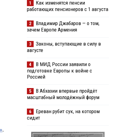
Как изменятся пенсии
1
работающих пенсионеров с 1 августа
Владимир Джабаров — о том,
2
зачем Европе Армения
Законы, вступающие в силу в
3
августе
В МИД России заявили о
4
подготовке Европы к войне с
Россией
В Абхазии впервые пройдёт
5
масштабный молодёжный форум
Ереван рубит сук, на котором
6
сидит
»
.