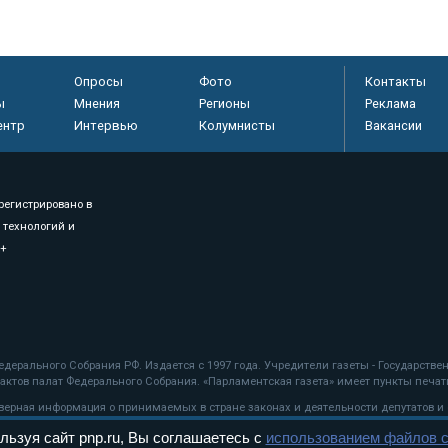
Опросы
Фото
Контакты
ы
Мнения
Регионы
Реклама
ентр
Интервью
Колумнисты
Вакансии
регистрировано в
 технологий и
8+
.
дерального Собрания РФ. Издается с 1997 года. Учредители газеты - Государств
ктов палат Федерального Собрания. «Парламентская газета» имеет пункты печати
оверная информация о принимаемых в стране законах и деятельности депутатов и
льзуя сайт pnp.ru, Вы соглашаетесь с
использованием файлов c