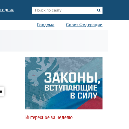
егодня»
Госдума
Совет Федерации
я
Авто
Недвижимость
Технологии
иза
Интересное за неделю