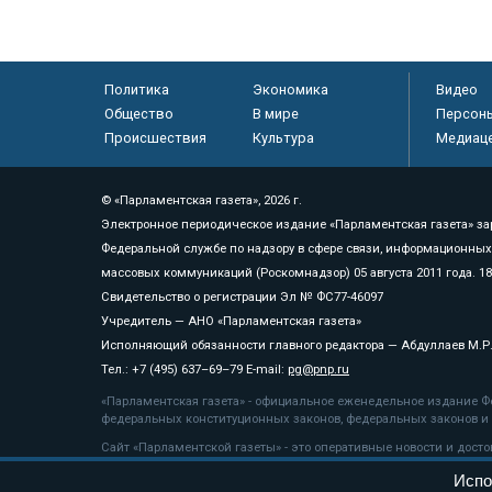
Политика
Экономика
Видео
Общество
В мире
Персон
Происшествия
Культура
Медиац
© «Парламентская газета», 2026 г.
Электронное периодическое издание «Парламентская газета» за
Федеральной службе по надзору в сфере связи, информационных
массовых коммуникаций (Роскомнадзор) 05 августа 2011 года. 1
Свидетельство о регистрации Эл № ФС77-46097
Учредитель — АНО «Парламентская газета»
Исполняющий обязанности главного редактора — Абдуллаев М.Р
Тел.: +7 (495) 637–69–79 E-mail:
pg@pnp.ru
«Парламентская газета» - официальное еженедельное издание Фе
федеральных конституционных законов, федеральных законов и а
Сайт «Парламентской газеты» - это оперативные новости и дост
«Парламентской газеты» активная ссылка на pnp.ru обязательна.
Испо