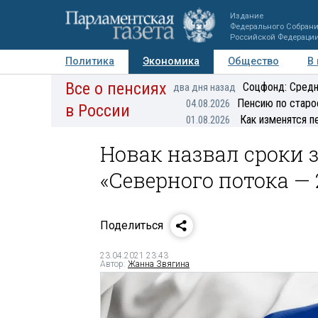
Издание
Федерального Собран
Российской Федераци
Политика
Экономика
Общество
В
Все о пенсиях
Фото
Авторы
Персоны
Мнения
Регионы
Соцфонд: Средн
два дня назад
Пенсию по старо
04.08.2026
в России
Как изменятся п
01.08.2026
Новак назвал сроки 
«Северного потока — 
Поделиться
23.04.2021 23:43
Автор:
Жанна Звягина