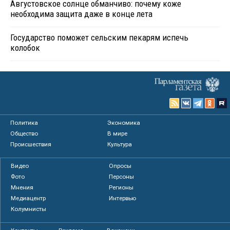
Августовское солнце обманчиво: почему коже
необходима защита даже в конце лета
Государство поможет сельским пекарям испечь
колобок
Политика
Экономика
Общество
В мире
Происшествия
Культура
Видео
Опросы
Фото
Персоны
Мнения
Регионы
Медиацентр
Интервью
Колумнисты