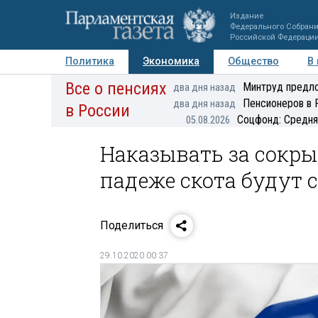
Издание
Федерального Собран
Российской Федераци
Политика
Экономика
Общество
В
Все о пенсиях
Фото
Авторы
Персоны
Мнения
Регионы
Минтруд предло
два дня назад
Пенсионеров в 
два дня назад
в России
Соцфонд: Средня
05.08.2026
Наказывать за сокры
падеже скота будут 
Поделиться
29.10.2020 00:37