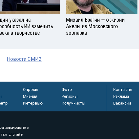
дин указал на
Михаил Брагин — о жизни
особность ИИ заменить
Акелы из Московского
века в творчестве
зоопарка
Новости СМИ2
Опросы
Фото
Контакты
ы
Мнения
Регионы
Реклама
ентр
Интервью
Колумнисты
Вакансии
регистрировано в
 технологий и