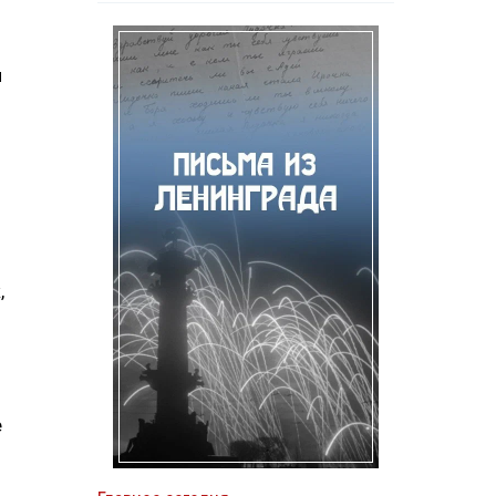
ч
,
е