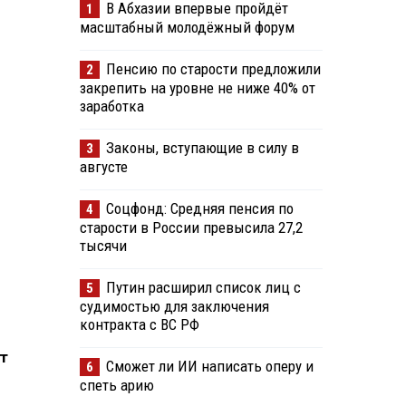
В Абхазии впервые пройдёт
1
масштабный молодёжный форум
Пенсию по старости предложили
2
закрепить на уровне не ниже 40% от
заработка
Законы, вступающие в силу в
3
августе
Соцфонд: Средняя пенсия по
4
старости в России превысила 27,2
тысячи
Путин расширил список лиц с
5
судимостью для заключения
контракта с ВС РФ
т
Сможет ли ИИ написать оперу и
6
спеть арию