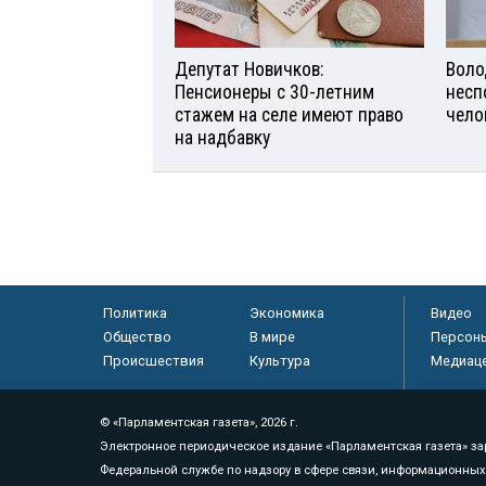
Депутат Новичков:
Воло
Пенсионеры с 30-летним
несп
стажем на селе имеют право
чело
на надбавку
Политика
Экономика
Видео
Общество
В мире
Персон
Происшествия
Культура
Медиац
© «Парламентская газета», 2026 г.
Электронное периодическое издание «Парламентская газета» за
Федеральной службе по надзору в сфере связи, информационных