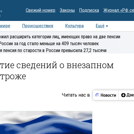
Свежий номер
Законы
Подписка
Журнал «РФ с
ия
и
 мире
Происшествия
Культура
Ещё
Медиацентр
Интервью
Колумнисты
Делова
жил расширить категории лиц, имеющих право на две пенсии
эксперт
России за год стало меньше на 409 тысяч человек
я пенсия по старости в России превысила 27,2 тысячи
тие сведений о внезапном
строже
Читать нас в