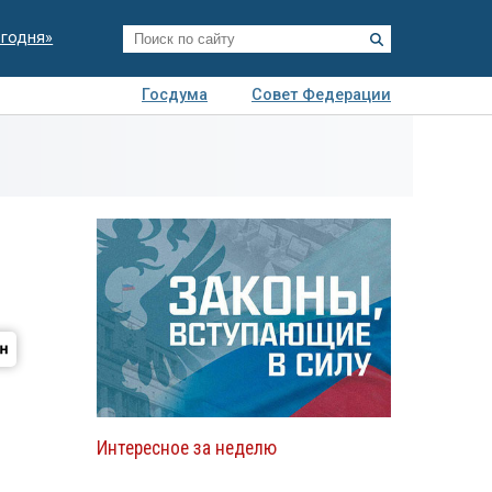
егодня»
Госдума
Совет Федерации
я
Авто
Недвижимость
Технологии
иза
Интересное за неделю