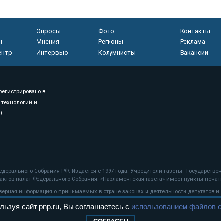
Опросы
Фото
Контакты
ы
Мнения
Регионы
Реклама
ентр
Интервью
Колумнисты
Вакансии
регистрировано в
 технологий и
8+
.
дерального Собрания РФ. Издается с 1997 года. Учредители газеты - Государств
ктов палат Федерального Собрания. «Парламентская газета» имеет пункты печати
оверная информация о принимаемых в стране законах и деятельности депутатов и
льзуя сайт pnp.ru, Вы соглашаетесь с
использованием файлов c
ехнологии