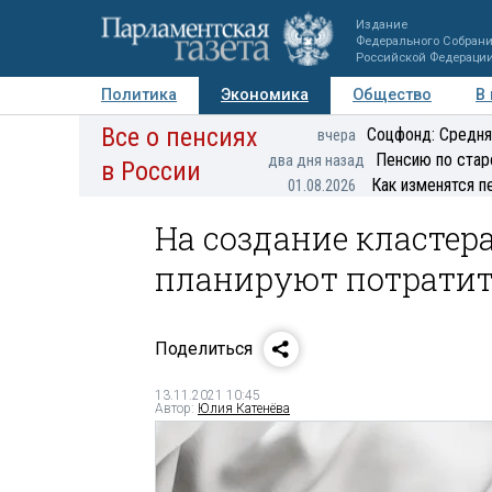
Издание
Федерального Собран
Российской Федераци
Политика
Экономика
Общество
В
Все о пенсиях
Фото
Авторы
Персоны
Мнения
Регионы
Соцфонд: Средня
вчера
Пенсию по стар
два дня назад
в России
Как изменятся п
01.08.2026
На создание кластер
планируют потратит
Поделиться
13.11.2021 10:45
Автор:
Юлия Катенёва