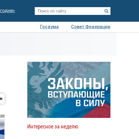
егодня»
Госдума
Совет Федерации
я
Авто
Недвижимость
Технологии
иза
сии
Интересное за неделю