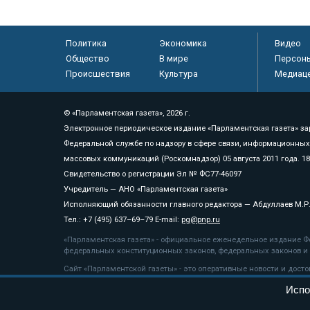
Политика
Экономика
Видео
Общество
В мире
Персон
Происшествия
Культура
Медиац
© «Парламентская газета», 2026 г.
Электронное периодическое издание «Парламентская газета» за
Федеральной службе по надзору в сфере связи, информационных
массовых коммуникаций (Роскомнадзор) 05 августа 2011 года. 1
Свидетельство о регистрации Эл № ФС77-46097
Учредитель — АНО «Парламентская газета»
Исполняющий обязанности главного редактора — Абдуллаев М.Р
Тел.: +7 (495) 637–69–79 E-mail:
pg@pnp.ru
«Парламентская газета» - официальное еженедельное издание Фе
федеральных конституционных законов, федеральных законов и а
Сайт «Парламентской газеты» - это оперативные новости и дост
«Парламентской газеты» активная ссылка на pnp.ru обязательна.
Испо
На информационном ресурсе применяются
рекомендательные т
Положение о защите персональных данных