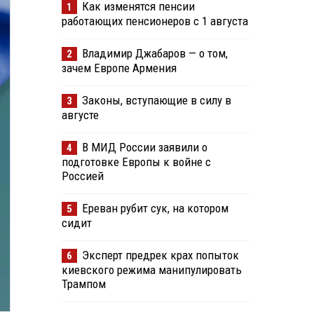
Как изменятся пенсии
1
работающих пенсионеров с 1 августа
Владимир Джабаров — о том,
2
зачем Европе Армения
Законы, вступающие в силу в
3
августе
В МИД России заявили о
4
подготовке Европы к войне с
Россией
Ереван рубит сук, на котором
5
сидит
Эксперт предрек крах попыток
6
киевского режима манипулировать
Трампом