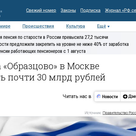
Свежий номер
Законы
Подписка
Журнал «РФ с
ия
и
 мире
Происшествия
Культура
Ещё
Медиацентр
Интервью
Колумнисты
Делова
я пенсия по старости в России превысила 27,2 тысячи
эксперт
ости предложили закрепить на уровне не ниже 40% от заработка
енсии работающих пенсионеров с 1 августа
а «Образцово» в Москве
ь почти 30 млрд рублей
Читать нас в
Источник:
Правительство Рос