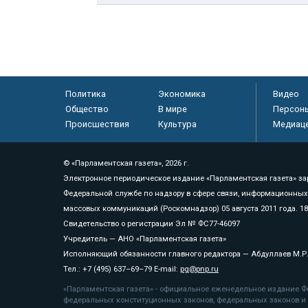
Политика
Экономика
Видео
Общество
В мире
Персон
Происшествия
Культура
Медиац
© «Парламентская газета», 2026 г.
Электронное периодическое издание «Парламентская газета» за
Федеральной службе по надзору в сфере связи, информационных
массовых коммуникаций (Роскомнадзор) 05 августа 2011 года. 1
Свидетельство о регистрации Эл № ФС77-46097
Учредитель — АНО «Парламентская газета»
Исполняющий обязанности главного редактора — Абдуллаев М.Р
Тел.: +7 (495) 637–69–79 E-mail:
pg@pnp.ru
«Парламентская газета» - официальное еженедельное издание Фе
федеральных конституционных законов, федеральных законов и а