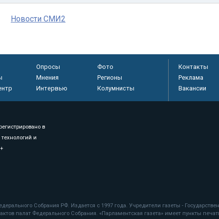
Новости СМИ2
Опросы
Фото
Контакты
ы
Мнения
Регионы
Реклама
ентр
Интервью
Колумнисты
Вакансии
регистрировано в
 технологий и
8+
.
дерального Собрания РФ. Издается с 1997 года. Учредители газеты - Государств
ктов палат Федерального Собрания. «Парламентская газета» имеет пункты печати