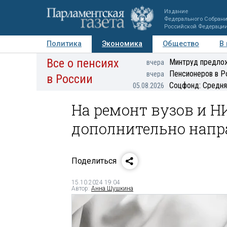
Издание
Федерального Собран
Российской Федераци
Политика
Экономика
Общество
В
Все о пенсиях
Фото
Авторы
Персоны
Мнения
Регионы
Минтруд предлож
вчера
Пенсионеров в Р
вчера
в России
Соцфонд: Средня
05.08.2026
На ремонт вузов и Н
дополнительно напра
Поделиться
15.10.2024 19:04
Автор:
Анна Шушкина