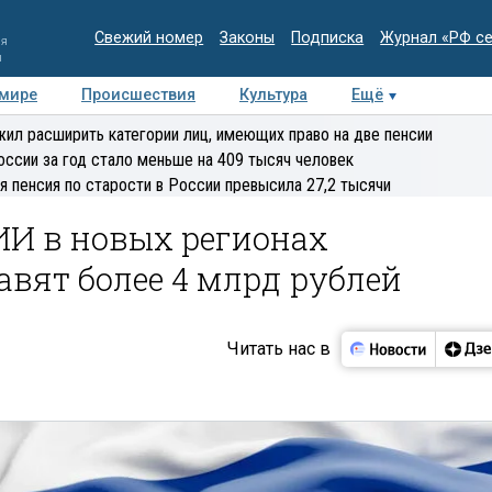
Свежий номер
Законы
Подписка
Журнал «РФ с
ия
и
 мире
Происшествия
Культура
Ещё
Медиацентр
Интервью
Колумнисты
Делова
ил расширить категории лиц, имеющих право на две пенсии
эксперт
оссии за год стало меньше на 409 тысяч человек
я пенсия по старости в России превысила 27,2 тысячи
ИИ в новых регионах
вят более 4 млрд рублей
Читать нас в