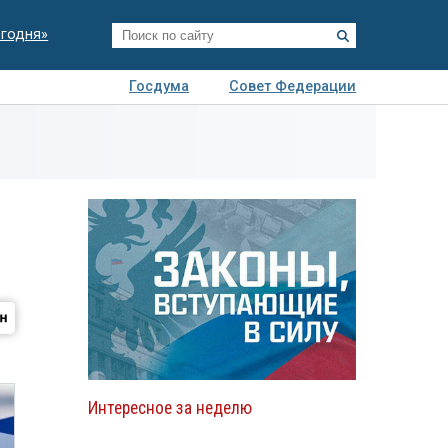
егодня»
Госдума
Совет Федерации
я
Авто
Недвижимость
Технологии
иза
Интересное за неделю