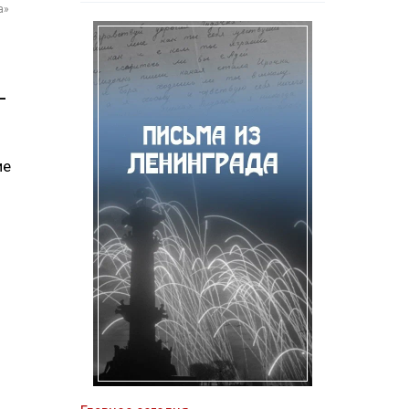
а»
—
ие