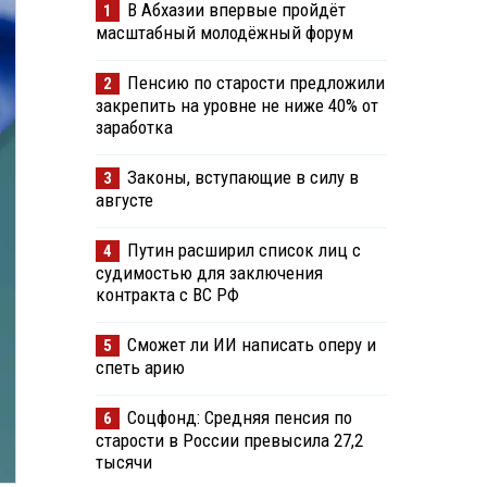
В Абхазии впервые пройдёт
1
масштабный молодёжный форум
Пенсию по старости предложили
2
закрепить на уровне не ниже 40% от
заработка
Законы, вступающие в силу в
3
августе
Путин расширил список лиц с
4
судимостью для заключения
контракта с ВС РФ
Сможет ли ИИ написать оперу и
5
спеть арию
Соцфонд: Средняя пенсия по
6
старости в России превысила 27,2
тысячи