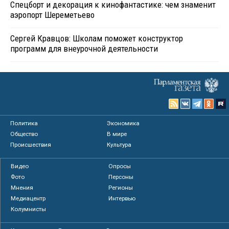
Спецборт и декорация к кинофантастике: чем знаменит
аэропорт Шереметьево
Сергей Кравцов: Школам поможет конструктор
программ для внеурочной деятельности
Политика
Экономика
Общество
В мире
Происшествия
Культура
Видео
Опросы
Фото
Персоны
Мнения
Регионы
Медиацентр
Интервью
Колумнисты